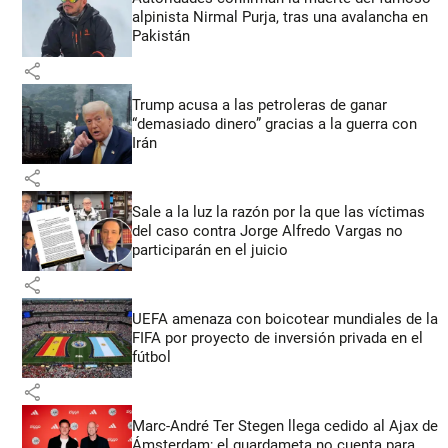
alpinista Nirmal Purja, tras una avalancha en
Pakistán
share
Trump acusa a las petroleras de ganar
“demasiado dinero” gracias a la guerra con
Irán
share
Sale a la luz la razón por la que las víctimas
del caso contra Jorge Alfredo Vargas no
participarán en el juicio
share
UEFA amenaza con boicotear mundiales de la
FIFA por proyecto de inversión privada en el
fútbol
share
Marc-André Ter Stegen llega cedido al Ajax de
Ámsterdam; el guardameta no cuenta para