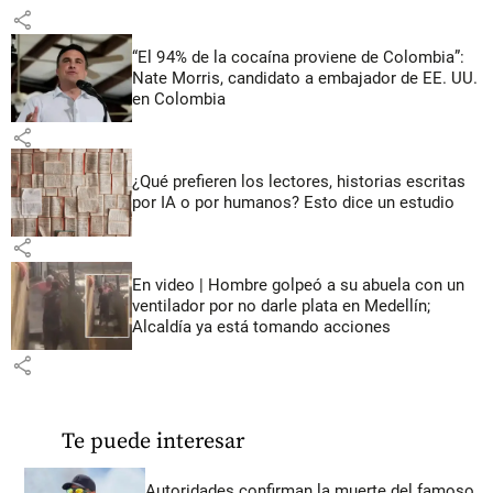
share
“El 94% de la cocaína proviene de Colombia”:
Nate Morris, candidato a embajador de EE. UU.
en Colombia
share
¿Qué prefieren los lectores, historias escritas
por IA o por humanos? Esto dice un estudio
share
En video | Hombre golpeó a su abuela con un
ventilador por no darle plata en Medellín;
Alcaldía ya está tomando acciones
share
Te puede interesar
Autoridades confirman la muerte del famoso