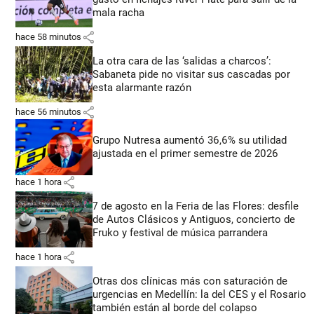
mala racha
share
hace 58 minutos
La otra cara de las ‘salidas a charcos’:
Sabaneta pide no visitar sus cascadas por
esta alarmante razón
share
hace 56 minutos
Grupo Nutresa aumentó 36,6% su utilidad
ajustada en el primer semestre de 2026
share
hace 1 hora
7 de agosto en la Feria de las Flores: desfile
de Autos Clásicos y Antiguos, concierto de
Fruko y festival de música parrandera
share
hace 1 hora
Otras dos clínicas más con saturación de
urgencias en Medellín: la del CES y el Rosario
también están al borde del colapso