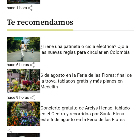
share
hace 1 hora
Te recomendamos
¿Tiene una patineta o cicla eléctrica? Ojo a
las nuevas reglas para circular en Colombia
share
hace 6 horas
6 de agosto en la Feria de las Flores: final de
la trova, tablados gratis y más planes en
Medellín
share
hace 9 horas
Concierto gratuito de Arelys Henao, tablado
en el Centro y recorridos por Santa Elena
este 6 de agosto en la Feria de las Flores
share