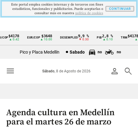
Este portal emplea cookies internas y de terceros con fines
estadísticos, funcionales y publicitarios. Puede aceptarlas o
CONTINUAR
consultar más en nuestra
politica de cookies
$4178
$3648
9,9 %
2,8 %
$4178,2
OP
EUR/COP
DESEMPLEO
PIB
TRM
Cintillo
▲ 0.42
▲ 10.00
▼ 0.30
▲ 0.10
▲ 0.
de
Pico y Placa Medellín
Sabado
no
no
indicadores
económicos
menu
person
search
Sábado
, 8 de Agosto de 2026
Colombia
Agenda cultura en Medellín
para el martes 26 de marzo