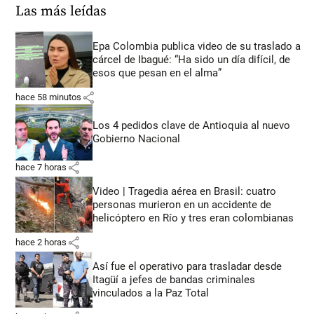
Las más leídas
Epa Colombia publica video de su traslado a
cárcel de Ibagué: “Ha sido un día difícil, de
esos que pesan en el alma”
share
hace 58 minutos
Los 4 pedidos clave de Antioquia al nuevo
Gobierno Nacional
share
hace 7 horas
Video | Tragedia aérea en Brasil: cuatro
personas murieron en un accidente de
helicóptero en Río y tres eran colombianas
share
hace 2 horas
Así fue el operativo para trasladar desde
Itagüí a jefes de bandas criminales
vinculados a la Paz Total