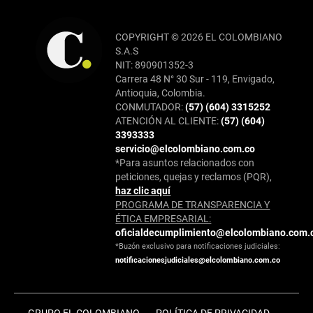
COPYRIGHT © 2026 EL COLOMBIANO
S.A.S
NIT: 890901352-3
Carrera 48 N° 30 Sur - 119, Envigado,
Antioquia, Colombia.
CONMUTADOR:
(57) (604) 3315252
ATENCIÓN AL CLIENTE:
(57) (604)
3393333
servicio@elcolombiano.com.co
*Para asuntos relacionados con
peticiones, quejas y reclamos (PQR),
haz clic aquí
PROGRAMA DE TRANSPARENCIA Y
ÉTICA EMPRESARIAL:
oficialdecumplimiento@elcolombiano.com.
*Buzón exclusivo para notificaciones judiciales:
notificacionesjudiciales@elcolombiano.com.co
GRUPO EL COLOMBIANO
POLÍTICA DE PRIVACIDAD