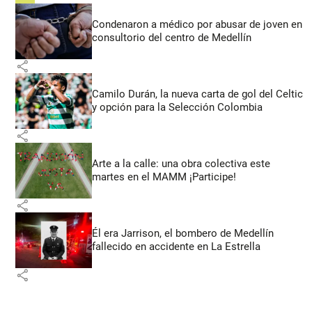
Condenaron a médico por abusar de joven en
consultorio del centro de Medellín
share
Camilo Durán, la nueva carta de gol del Celtic
y opción para la Selección Colombia
share
Arte a la calle: una obra colectiva este
martes en el MAMM ¡Participe!
share
Él era Jarrison, el bombero de Medellín
fallecido en accidente en La Estrella
share