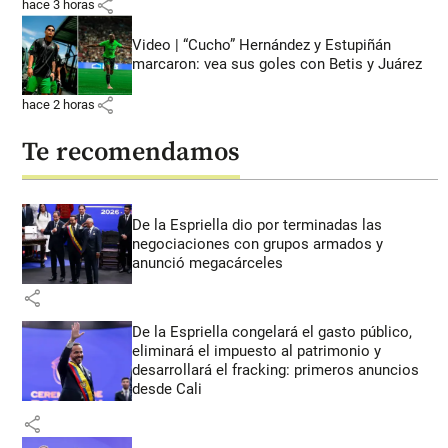
share
hace 3 horas
Video | “Cucho” Hernández y Estupiñán
marcaron: vea sus goles con Betis y Juárez
share
hace 2 horas
Te recomendamos
De la Espriella dio por terminadas las
negociaciones con grupos armados y
anunció megacárceles
share
De la Espriella congelará el gasto público,
eliminará el impuesto al patrimonio y
desarrollará el fracking: primeros anuncios
desde Cali
share