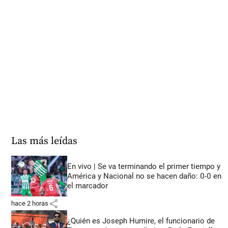
Las más leídas
En vivo | Se va terminando el primer tiempo y
América y Nacional no se hacen daño: 0-0 en
el marcador
share
hace 2 horas
¿Quién es Joseph Humire, el funcionario de