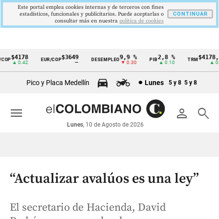
Este portal emplea cookies internas y de terceros con fines
estadísticos, funcionales y publicitarios. Puede aceptarlas o
CONTINUAR
consultar más en nuestra
politica de cookies
$4178
$3649
9,9 %
2,8 %
$4178,23
P
EUR/COP
DESEMPLEO
PIB
TRM
Cintillo
▲ 0.42
—
▼ 0.30
▲ 0.10
▲ 0.42
de
Pico y Placa Medellín
Lunes
5 y 8
5 y 8
indicadores
económicos
menu
person
search
Colombia
Lunes
, 10 de Agosto de 2026
“Actualizar avalúos es una ley”
El secretario de Hacienda, David