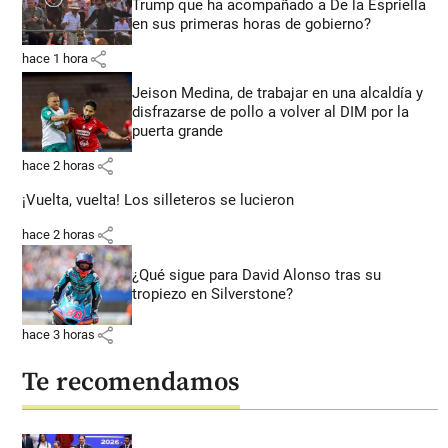
Trump que ha acompañado a De la Espriella
en sus primeras horas de gobierno?
share
hace 1 hora
Jeison Medina, de trabajar en una alcaldía y
disfrazarse de pollo a volver al DIM por la
puerta grande
share
hace 2 horas
¡Vuelta, vuelta! Los silleteros se lucieron
share
hace 2 horas
¿Qué sigue para David Alonso tras su
tropiezo en Silverstone?
share
hace 3 horas
Te recomendamos