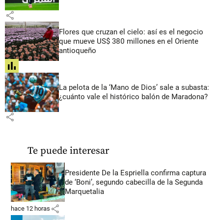
share
Flores que cruzan el cielo: así es el negocio
que mueve US$ 380 millones en el Oriente
antioqueño
share
La pelota de la ‘Mano de Dios’ sale a subasta:
¿cuánto vale el histórico balón de Maradona?
share
Te puede interesar
Presidente De la Espriella confirma captura
de ‘Boni’, segundo cabecilla de la Segunda
Marquetalia
share
hace 12 horas