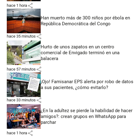
share
hace 1 hora
Han muerto más de 300 niños por ébola en
República Democrática del Congo
share
hace 35 minutos
Hurto de unos zapatos en un centro
comercial de Envigado terminó en una
balacera
share
hace 57 minutos
¡Ojo! Famisanar EPS alerta por robo de datos
a sus pacientes, ¿cómo evitarlo?
share
hace 33 minutos
¿En la adultez se pierde la habilidad de hacer
amigos?: crean grupos en WhatsApp para
parchar
share
hace 1 hora