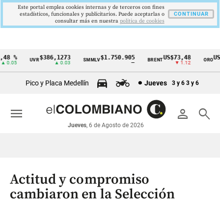
Este portal emplea cookies internas y de terceros con fines
estadísticos, funcionales y publicitarios. Puede aceptarlas o
CONTINUAR
consultar más en nuestra
politica de cookies
8 %
$386,1273
$1.750.905
US$73,48
US$
UVR
SMMLV
BRENT
ORO
Cintillo
0.05
▲ 0.03
—
▼ 1.12
de
Pico y Placa Medellín
Jueves
3 y 6
3 y 6
indicadores
económicos
menu
person
search
Colombia
Jueves
, 6 de Agosto de 2026
Actitud y compromiso
cambiaron en la Selección