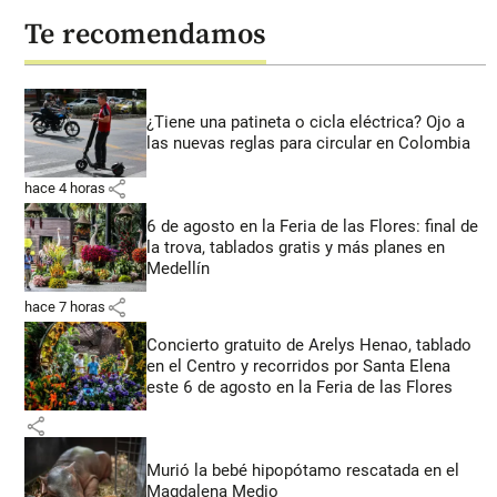
Te recomendamos
¿Tiene una patineta o cicla eléctrica? Ojo a
las nuevas reglas para circular en Colombia
share
hace 4 horas
6 de agosto en la Feria de las Flores: final de
la trova, tablados gratis y más planes en
Medellín
share
hace 7 horas
Concierto gratuito de Arelys Henao, tablado
en el Centro y recorridos por Santa Elena
este 6 de agosto en la Feria de las Flores
share
Murió la bebé hipopótamo rescatada en el
Magdalena Medio