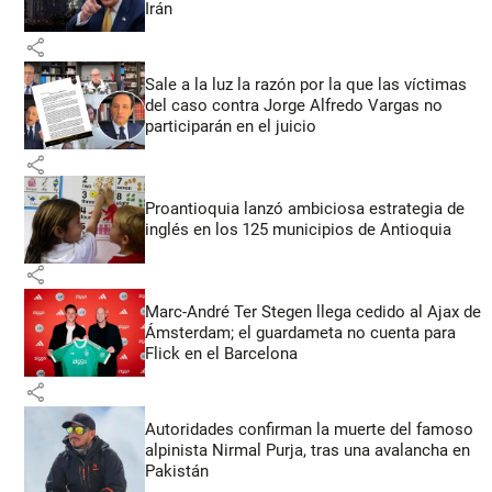
Irán
share
Sale a la luz la razón por la que las víctimas
del caso contra Jorge Alfredo Vargas no
participarán en el juicio
share
Proantioquia lanzó ambiciosa estrategia de
inglés en los 125 municipios de Antioquia
share
Marc-André Ter Stegen llega cedido al Ajax de
Ámsterdam; el guardameta no cuenta para
Flick en el Barcelona
share
Autoridades confirman la muerte del famoso
alpinista Nirmal Purja, tras una avalancha en
Pakistán