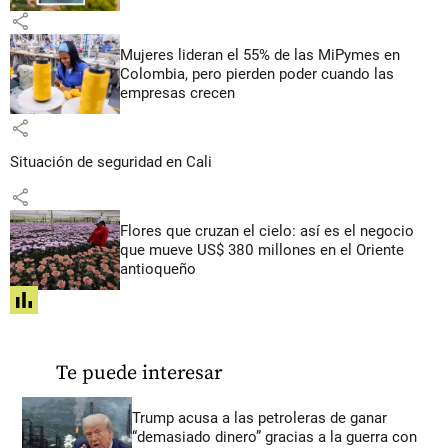
share
Mujeres lideran el 55% de las MiPymes en
Colombia, pero pierden poder cuando las
empresas crecen
share
Situación de seguridad en Cali
share
Flores que cruzan el cielo: así es el negocio
que mueve US$ 380 millones en el Oriente
antioqueño
share
Te puede interesar
Trump acusa a las petroleras de ganar
“demasiado dinero” gracias a la guerra con