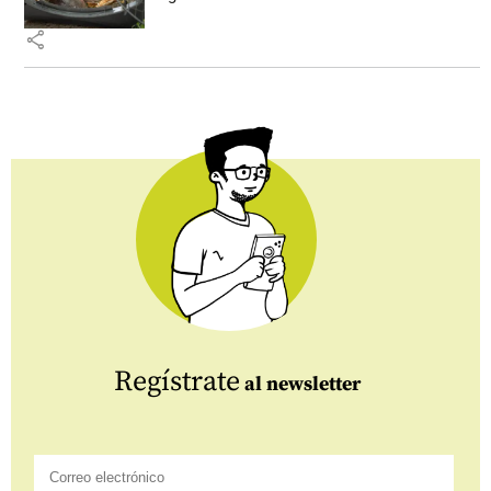
share
Regístrate
al newsletter