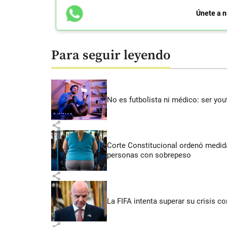
Únete a n
Para seguir leyendo
No es futbolista ni médico: ser yo
share
Corte Constitucional ordenó medida
personas con sobrepeso
share
La FIFA intenta superar su crisis co
share