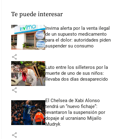
Te puede interesar
Invima alerta por la venta ilegal
de un supuesto medicamento
para el dolor: autoridades piden
suspender su consumo
share
Luto entre los silleteros por la
muerte de uno de sus niños:
llevaba dos días desaparecido
share
El Chelsea de Xabi Alonso
tendrá un “nuevo fichaje”:
levantaron la suspensión por
dopaje al ucraniano Mijailo
Mudryk
share