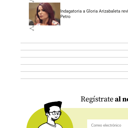
Indagatoria a Gloria Arizabaleta re
Petro
share
Regístrate
al n