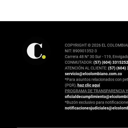
REDES SOCIALES
COPYRIGHT © 2026 EL COLOMBIA
NIT: 890901352-3
Carrera 48 N° 30 Sur - 119, Envigad
CONMUTADOR:
(57) (604) 331525
ATENCIÓN AL CLIENTE:
(57) (604)
servicio@elcolombiano.com.co
*Para asuntos relacionados con pet
(PQR),
haz clic aquí
PROGRAMA DE TRANSPARENCIA Y 
oficialdecumplimiento@elcolomb
*Buzón exclusivo para notificaciones
notificacionesjudiciales@elcolom