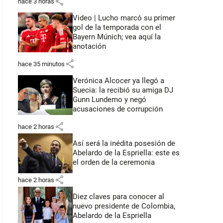
share
hace 3 horas
Video | Lucho marcó su primer
gol de la temporada con el
Bayern Múnich; vea aquí la
anotación
share
hace 35 minutos
Verónica Alcocer ya llegó a
Suecia: la recibió su amiga DJ
Gunn Lundemo y negó
acusaciones de corrupción
share
hace 2 horas
Así será la inédita posesión de
Abelardo de la Espriella: este es
el orden de la ceremonia
share
hace 2 horas
Diez claves para conocer al
nuevo presidente de Colombia,
Abelardo de la Espriella