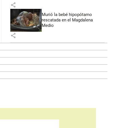
share
Murió la bebé hipopótamo
rescatada en el Magdalena
Medio
share