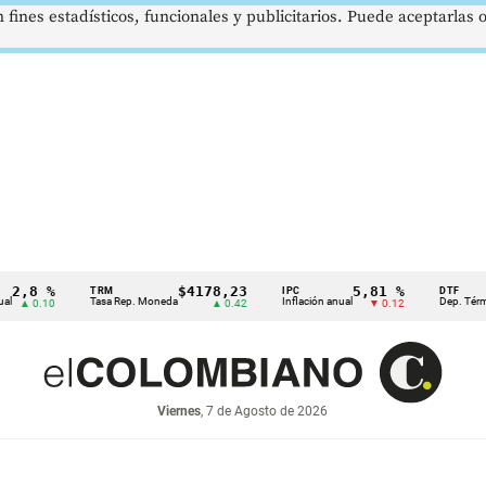
 fines estadísticos, funcionales y publicitarios. Puede aceptarlas
8 %
$4178,23
5,81 %
TRM
IPC
DTF
Tasa Rep. Moneda
Inflación anual
Dep. Término Fij
0.10
▲ 0.42
▼ 0.12
Viernes
, 7 de Agosto de 2026