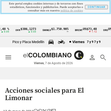
Este portal emplea cookies internas y de terceros con fines
estadísticos, funcionales y publicitarios. Puede aceptarlas o
CONTINUAR
consultar más en nuestra
politica de cookies
48 %
$386,1273
$1.750.905
US$73,48
US$
UVR
SMMLV
BRENT
ORO
Cintillo
 0.05
▲ 0.03
—
▼ 1.12
de
Pico y Placa Medellín
Viernes
7 y 9
7 y 9
indicadores
económicos
menu
person
search
Colombia
Viernes
, 7 de Agosto de 2026
Acciones sociales para El
Limonar