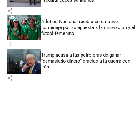
irregularidades sanitarias
share
Atlético Nacional recibió un emotivo
homenaje por su apuesta a la innovación y el
fútbol femenino
share
Trump acusa a las petroleras de ganar
“demasiado dinero” gracias a la guerra con
Irán
share