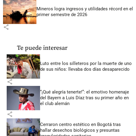
Mineros logra ingresos y utilidades récord en el
primer semestre de 2026
share
Te puede interesar
Luto entre los silleteros por la muerte de uno
de sus niños: llevaba dos días desaparecido
share
“¡Qué alegría tenerte!”: el emotivo homenaje
del Bayern a Luis Díaz tras su primer año en
el club alemán
share
Cerraron centro estético en Bogotá tras
hallar desechos biológicos y presuntas