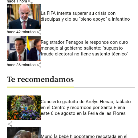
share
hace 1 hora
La FIFA intenta superar su crisis con
disculpas y dio su “pleno apoyo” a Infantino
share
hace 42 minutos
Registrador Penagos le responde con duro
mensaje al gobierno saliente: “supuesto
fraude electoral no tiene sustento técnico”
share
hace 36 minutos
Te recomendamos
Concierto gratuito de Arelys Henao, tablado
en el Centro y recorridos por Santa Elena
este 6 de agosto en la Feria de las Flores
share
Murió la bebé hipopótamo rescatada en el