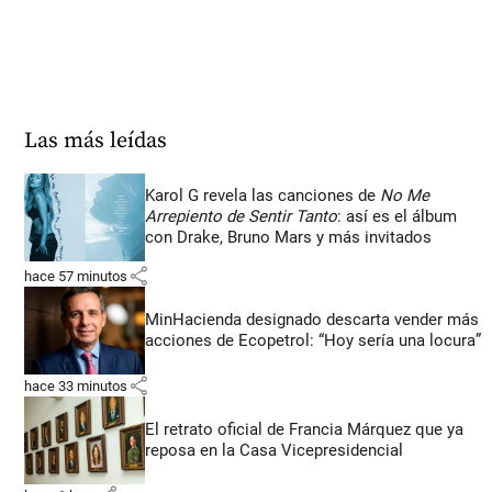
Las más leídas
Karol G revela las canciones de
No Me
Arrepiento de Sentir Tanto
: así es el álbum
con Drake, Bruno Mars y más invitados
share
hace 57 minutos
MinHacienda designado descarta vender más
acciones de Ecopetrol: “Hoy sería una locura”
share
hace 33 minutos
El retrato oficial de Francia Márquez que ya
reposa en la Casa Vicepresidencial