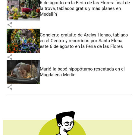
6 de agosto en la Feria de las Flores: final de
la trova, tablados gratis y más planes en
Medellín
share
Concierto gratuito de Arelys Henao, tablado
en el Centro y recorridos por Santa Elena
este 6 de agosto en la Feria de las Flores
share
Murió la bebé hipopótamo rescatada en el
Magdalena Medio
share