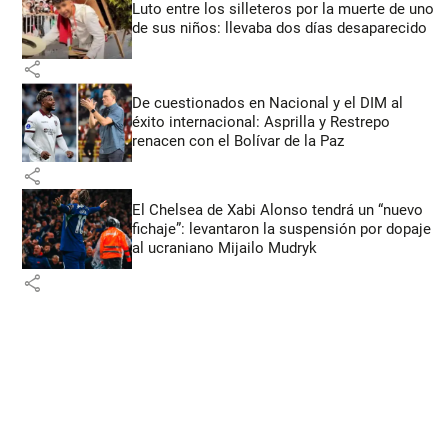
Luto entre los silleteros por la muerte de uno
de sus niños: llevaba dos días desaparecido
share
De cuestionados en Nacional y el DIM al
éxito internacional: Asprilla y Restrepo
renacen con el Bolívar de la Paz
share
El Chelsea de Xabi Alonso tendrá un “nuevo
fichaje”: levantaron la suspensión por dopaje
al ucraniano Mijailo Mudryk
share