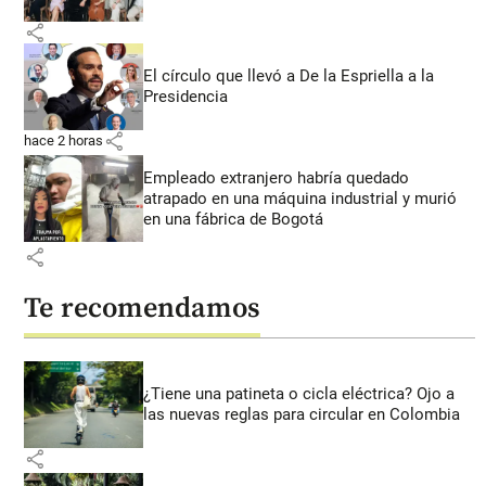
share
El círculo que llevó a De la Espriella a la
Presidencia
share
hace 2 horas
Empleado extranjero habría quedado
atrapado en una máquina industrial y murió
en una fábrica de Bogotá
share
Te recomendamos
¿Tiene una patineta o cicla eléctrica? Ojo a
las nuevas reglas para circular en Colombia
share