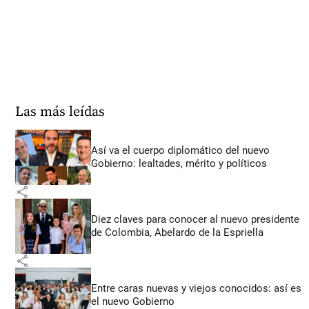
Las más leídas
Así va el cuerpo diplomático del nuevo
Gobierno: lealtades, mérito y políticos
share
Diez claves para conocer al nuevo presidente
de Colombia, Abelardo de la Espriella
share
Entre caras nuevas y viejos conocidos: así es
el nuevo Gobierno