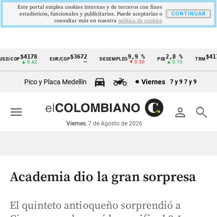
Este portal emplea cookies internas y de terceros con fines
estadísticos, funcionales y publicitarios. Puede aceptarlas o
CONTINUAR
consultar más en nuestra
politica de cookies
$4178
$3672
9,9 %
2,8 %
$4178
D/COP
EUR/COP
DESEMPLEO
PIB
TRM
Cintillo
▲ 0.42
—
▼ 0.30
▲ 0.10
▲ 
de
Pico y Placa Medellín
Viernes
7 y 9
7 y 9
indicadores
económicos
menu
person
search
Colombia
Viernes
, 7 de Agosto de 2026
Academia dio la gran sorpresa
El quinteto antioqueño sorprendió a