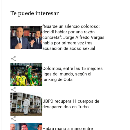
Te puede interesar
“Guardé un silencio doloroso;
decidí hablar por una razón
concreta”: Jorge Alfredo Vargas
habla por primera vez tras
acusación de acoso sexual
share
Colombia, entre las 15 mejores
ligas del mundo, según el
ranking de Opta
share
UBPD recupera 11 cuerpos de
desaparecidos en Turbo
share
Habrá mano a mano entre