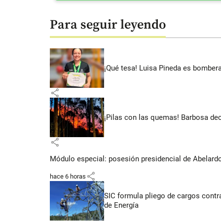
Para seguir leyendo
¡Qué tesa! Luisa Pineda es bombera
share
¡Pilas con las quemas! Barbosa dec
share
Módulo especial: posesión presidencial de Abelardo 
share
hace 6 horas
SIC formula pliego de cargos contra
de Energía