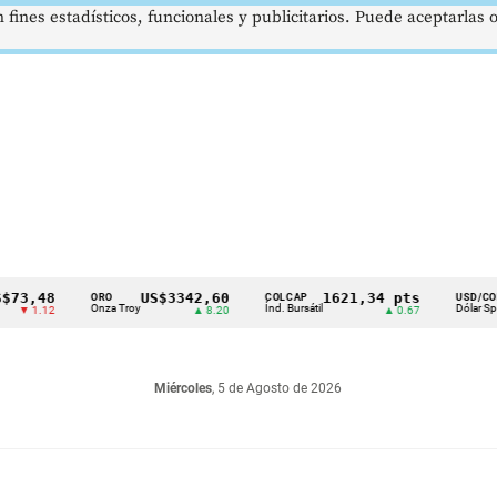
 fines estadísticos, funcionales y publicitarios. Puede aceptarlas
48
US$3342,60
1621,34 pts
$41
ORO
COLCAP
USD/COP
Onza Troy
Índ. Bursátil
Dólar Spot
.12
▲ 8.20
▲ 0.67
▲ 0
Miércoles
, 5 de Agosto de 2026