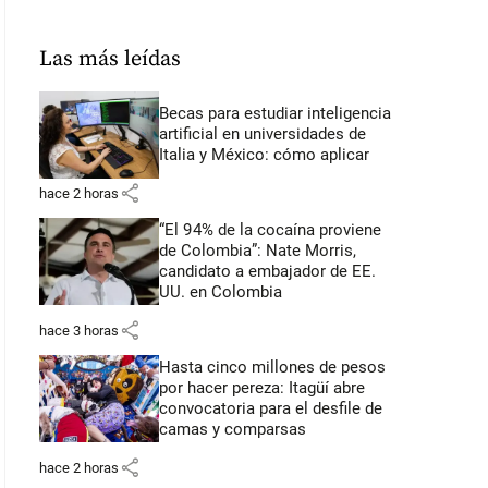
Las más leídas
Becas para estudiar inteligencia
artificial en universidades de
Italia y México: cómo aplicar
share
hace 2 horas
“El 94% de la cocaína proviene
de Colombia”: Nate Morris,
candidato a embajador de EE.
UU. en Colombia
share
hace 3 horas
Hasta cinco millones de pesos
por hacer pereza: Itagüí abre
convocatoria para el desfile de
camas y comparsas
share
hace 2 horas