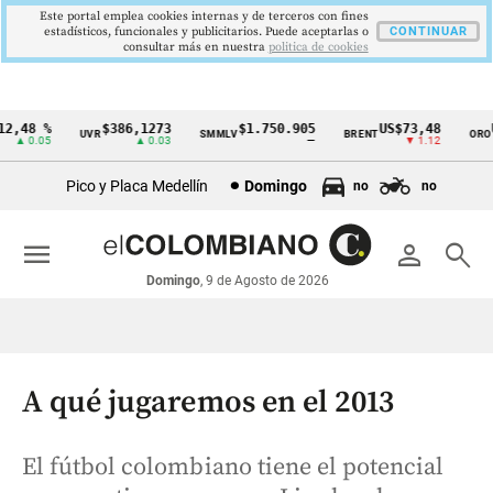
Este portal emplea cookies internas y de terceros con fines
estadísticos, funcionales y publicitarios. Puede aceptarlas o
CONTINUAR
consultar más en nuestra
politica de cookies
,48 %
$386,1273
$1.750.905
US$73,48
US
UVR
SMMLV
BRENT
ORO
Cintillo
▲ 0.05
▲ 0.03
—
▼ 1.12
de
Pico y Placa Medellín
Domingo
no
no
indicadores
económicos
menu
person
search
Colombia
Domingo
, 9 de Agosto de 2026
A qué jugaremos en el 2013
El fútbol colombiano tiene el potencial