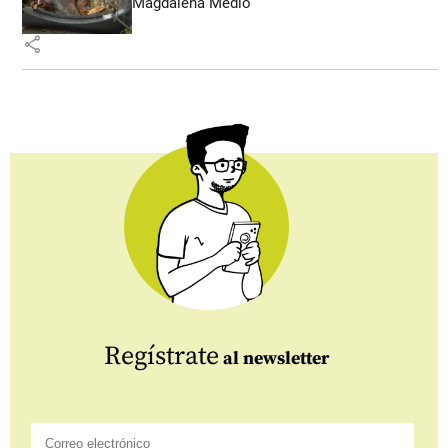
Magdalena Medio
share
Regístrate
al newsletter