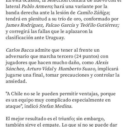
En esta ocasión, la Selección contará de nuevo con el
lateral
Pablo Armero;
hará una variante por la
banda derecha ante la lesión de
Camilo Zúñiga
;
tendrá en plenitud a su trío de oro, conformado por
James Rodríguez, Falcao García
y
Teófilo Gutiérrez;
y corregirá las fallas que le aplazaron la
clasificación ante Uruguay.
Carlos Bacca
admite que tener al frente un
adversario que marcha tercero (24 puntos) con
jugadores que hacen mucho daño, como
Alexis
Sánchez, Arturo Vidal
y
Humberto Suazo,
implicará
jugarse una final, tomar precauciones y controlar la
ansiedad.
"A Chile no se le pueden permitir ventajas, porque
es un equipo muy complicado especialmente en
ataque", indicó
Stefan Medina
.
El mejor resultado es el triunfo; sin embargo,
también sirve el empate. Lo que sí no se puede dar