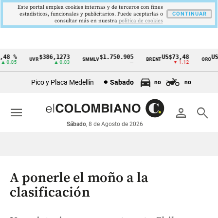
Este portal emplea cookies internas y de terceros con fines
estadísticos, funcionales y publicitarios. Puede aceptarlas o
CONTINUAR
consultar más en nuestra
politica de cookies
8 %
$386,1273
$1.750.905
US$73,48
US$3
UVR
SMMLV
BRENT
ORO
Cintillo
0.05
▲ 0.03
—
▼ 1.12
de
Pico y Placa Medellín
Sabado
no
no
indicadores
económicos
menu
person
search
Colombia
Sábado
, 8 de Agosto de 2026
A ponerle el moño a la
clasificación