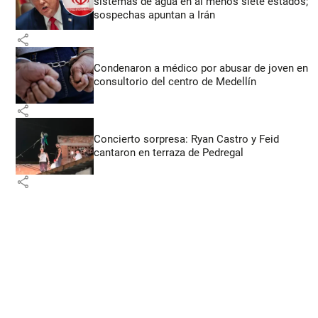
sistemas de agua en al menos siete estados;
sospechas apuntan a Irán
share
Condenaron a médico por abusar de joven en
consultorio del centro de Medellín
share
Concierto sorpresa: Ryan Castro y Feid
cantaron en terraza de Pedregal
share