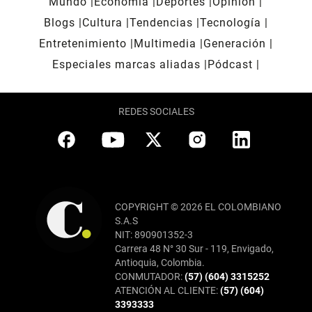
Mundo
Economía
Deportes
Opinión
Blogs
Cultura
Tendencias
Tecnología
Entretenimiento
Multimedia
Generación
Especiales marcas aliadas
Pódcast
REDES SOCIALES
COPYRIGHT © 2026 EL COLOMBIANO
S.A.S
NIT: 890901352-3
Carrera 48 N° 30 Sur - 119, Envigado,
Antioquia, Colombia.
CONMUTADOR:
(57) (604) 3315252
ATENCIÓN AL CLIENTE:
(57) (604)
3393333