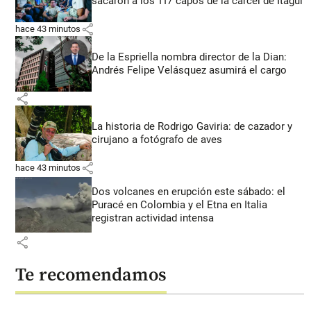
sacaron a los 117 capos de la cárcel de Itagüí
share
hace 43 minutos
De la Espriella nombra director de la Dian:
Andrés Felipe Velásquez asumirá el cargo
share
La historia de Rodrigo Gaviria: de cazador y
cirujano a fotógrafo de aves
share
hace 43 minutos
Dos volcanes en erupción este sábado: el
Puracé en Colombia y el Etna en Italia
registran actividad intensa
share
Te recomendamos