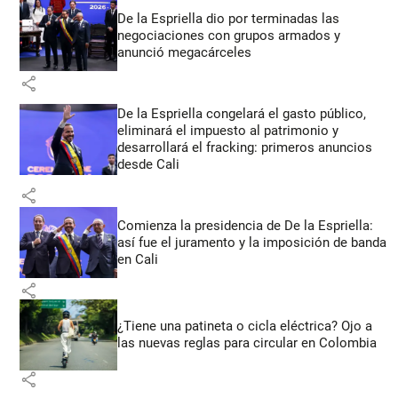
De la Espriella dio por terminadas las
negociaciones con grupos armados y
anunció megacárceles
share
De la Espriella congelará el gasto público,
eliminará el impuesto al patrimonio y
desarrollará el fracking: primeros anuncios
desde Cali
share
Comienza la presidencia de De la Espriella:
así fue el juramento y la imposición de banda
en Cali
share
¿Tiene una patineta o cicla eléctrica? Ojo a
las nuevas reglas para circular en Colombia
share