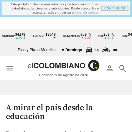
Este portal emplea cookies internas y de terceros con fines
estadísticos, funcionales y publicitarios. Puede aceptarlas o
CONTINUAR
consultar más en nuestra
politica de cookies
$4178
$3648
9,9 %
2,8 %
$417
SD/COP
EUR/COP
DESEMPLEO
PIB
TRM
Cintillo
▲ 0.42
—
▼ 0.30
▲ 0.10
▲
de
Pico y Placa Medellín
Domingo
no
no
indicadores
económicos
menu
person
search
Colombia
Domingo
, 9 de Agosto de 2026
A mirar el país desde la
educación