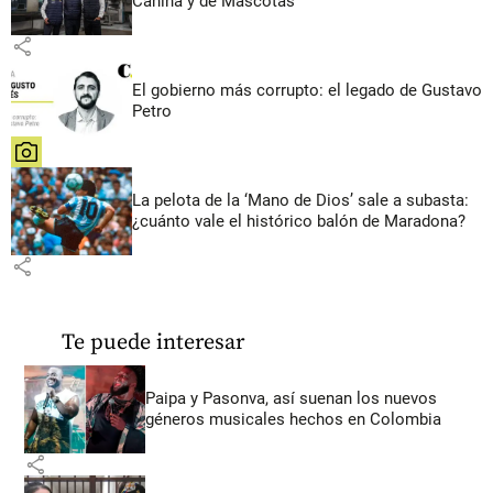
Canina y de Mascotas
share
El gobierno más corrupto: el legado de Gustavo
Petro
share
La pelota de la ‘Mano de Dios’ sale a subasta:
¿cuánto vale el histórico balón de Maradona?
share
Te puede interesar
Paipa y Pasonva, así suenan los nuevos
géneros musicales hechos en Colombia
share