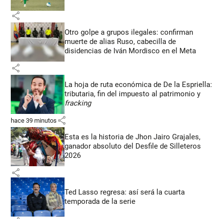
share
Otro golpe a grupos ilegales: confirman
muerte de alias Ruso, cabecilla de
disidencias de Iván Mordisco en el Meta
share
La hoja de ruta económica de De la Espriella:
tributaria, fin del impuesto al patrimonio y
fracking
share
hace 39 minutos
Esta es la historia de Jhon Jairo Grajales,
ganador absoluto del Desfile de Silleteros
2026
share
Ted Lasso regresa: así será la cuarta
temporada de la serie