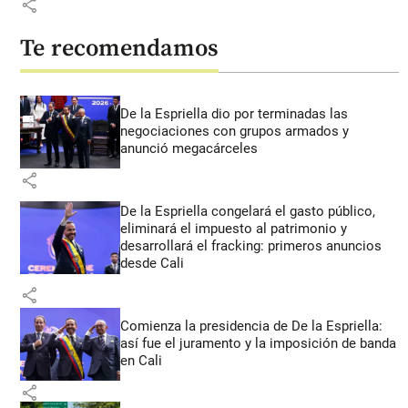
share
Te recomendamos
De la Espriella dio por terminadas las
negociaciones con grupos armados y
anunció megacárceles
share
De la Espriella congelará el gasto público,
eliminará el impuesto al patrimonio y
desarrollará el fracking: primeros anuncios
desde Cali
share
Comienza la presidencia de De la Espriella:
así fue el juramento y la imposición de banda
en Cali
share