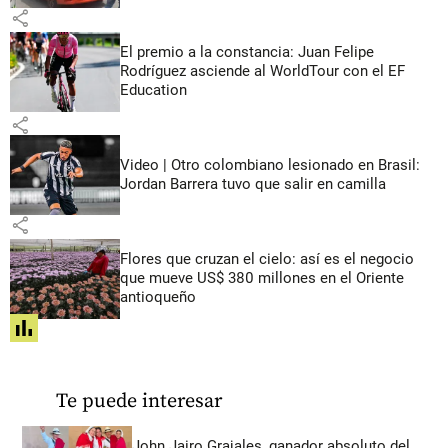
share
El premio a la constancia: Juan Felipe
Rodríguez asciende al WorldTour con el EF
Education
share
Video | Otro colombiano lesionado en Brasil:
Jordan Barrera tuvo que salir en camilla
share
Flores que cruzan el cielo: así es el negocio
que mueve US$ 380 millones en el Oriente
antioqueño
share
Te puede interesar
John Jairo Grajales, ganador absoluto del