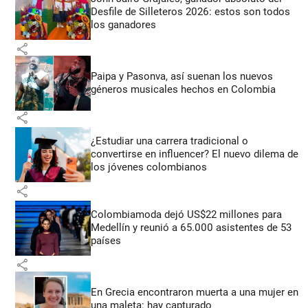
Desfile de Silleteros 2026: estos son todos
los ganadores
share
Paipa y Pasonva, así suenan los nuevos
géneros musicales hechos en Colombia
share
¿Estudiar una carrera tradicional o
convertirse en influencer? El nuevo dilema de
los jóvenes colombianos
share
Colombiamoda dejó US$22 millones para
Medellín y reunió a 65.000 asistentes de 53
países
share
En Grecia encontraron muerta a una mujer en
una maleta: hay capturado