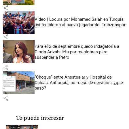
share
Video | Locura por Mohamed Salah en Turquía;
así recibieron al nuevo jugador del Trabzonspor
share
Para el 2 de septiembre quedó indagatoria a
Gloria Arizabaleta por maniobras para
suspender a Petro
share
“Choque” entre Anestesiar y Hospital de
Caldas, Antioquia, por cese de servicios, ¿qué
pasó?
share
Te puede interesar