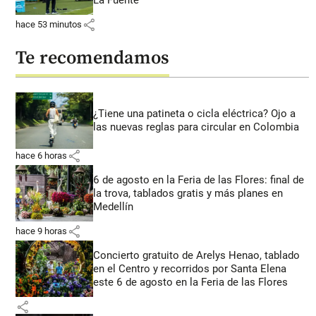
share
hace 53 minutos
Te recomendamos
¿Tiene una patineta o cicla eléctrica? Ojo a
las nuevas reglas para circular en Colombia
share
hace 6 horas
6 de agosto en la Feria de las Flores: final de
la trova, tablados gratis y más planes en
Medellín
share
hace 9 horas
Concierto gratuito de Arelys Henao, tablado
en el Centro y recorridos por Santa Elena
este 6 de agosto en la Feria de las Flores
share