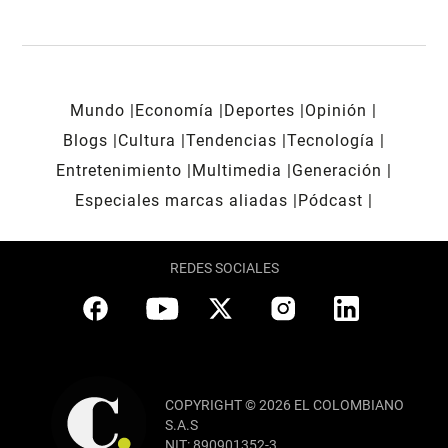
Mundo
Economía
Deportes
Opinión
Blogs
Cultura
Tendencias
Tecnología
Entretenimiento
Multimedia
Generación
Especiales marcas aliadas
Pódcast
REDES SOCIALES
COPYRIGHT © 2026 EL COLOMBIANO
S.A.S
NIT: 890901352-3