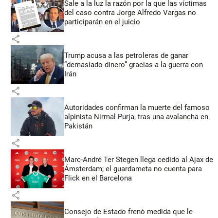
Sale a la luz la razón por la que las víctimas
del caso contra Jorge Alfredo Vargas no
participarán en el juicio
share
Trump acusa a las petroleras de ganar
“demasiado dinero” gracias a la guerra con
Irán
share
Autoridades confirman la muerte del famoso
alpinista Nirmal Purja, tras una avalancha en
Pakistán
share
Marc-André Ter Stegen llega cedido al Ajax de
Ámsterdam; el guardameta no cuenta para
Flick en el Barcelona
share
Consejo de Estado frenó medida que le