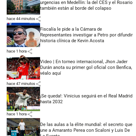
urgencias en Medellín: la del CES y el Rosario
también están al borde del colapso
share
hace 44 minutos
Fiscalía le pide a la Cámara de
Representantes investigar a Petro por difundir
historia clínica de Kevin Acosta
share
hace 1 hora
Video | En torneo internacional, Jhon Jader
Durán anota su primer gol oficial con Benfica,
véalo aquí
share
hace 47 minutos
¡Se queda!: Vinicius seguirá en el Real Madrid
hasta 2032
share
hace 1 hora
De las aulas a la élite mundial: el secreto que
une a Amaranto Perea con Scaloni y Luis De
La Fuente