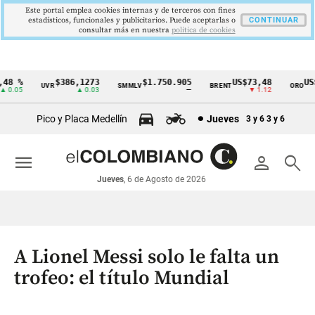
Este portal emplea cookies internas y de terceros con fines
estadísticos, funcionales y publicitarios. Puede aceptarlas o
CONTINUAR
consultar más en nuestra
politica de cookies
8 %
$386,1273
$1.750.905
US$73,48
US$3
UVR
SMMLV
BRENT
ORO
Cintillo
.05
▲ 0.03
—
▼ 1.12
de
Pico y Placa Medellín
Jueves
3 y 6
3 y 6
indicadores
económicos
menu
person
search
Colombia
Jueves
, 6 de Agosto de 2026
A Lionel Messi solo le falta un
trofeo: el título Mundial