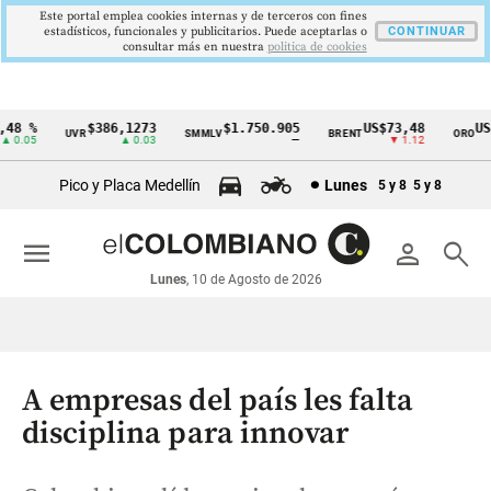
Este portal emplea cookies internas y de terceros con fines
estadísticos, funcionales y publicitarios. Puede aceptarlas o
CONTINUAR
consultar más en nuestra
politica de cookies
8 %
$386,1273
$1.750.905
US$73,48
US$3
UVR
SMMLV
BRENT
ORO
Cintillo
.05
▲ 0.03
—
▼ 1.12
de
Pico y Placa Medellín
Lunes
5 y 8
5 y 8
indicadores
económicos
menu
person
search
Colombia
Lunes
, 10 de Agosto de 2026
A empresas del país les falta
disciplina para innovar