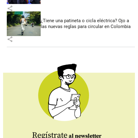
share
¿Tiene una patineta o cicla eléctrica? Ojo a
las nuevas reglas para circular en Colombia
share
Regístrate
al newsletter