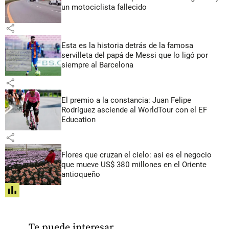
un motociclista fallecido
share
Esta es la historia detrás de la famosa
servilleta del papá de Messi que lo ligó por
siempre al Barcelona
share
El premio a la constancia: Juan Felipe
Rodríguez asciende al WorldTour con el EF
Education
share
Flores que cruzan el cielo: así es el negocio
que mueve US$ 380 millones en el Oriente
antioqueño
share
Te puede interesar