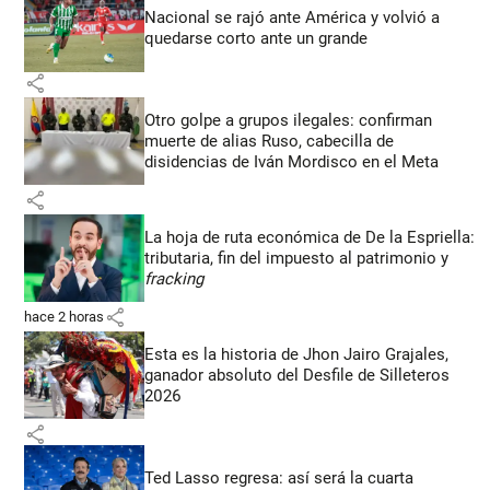
Nacional se rajó ante América y volvió a
quedarse corto ante un grande
share
Otro golpe a grupos ilegales: confirman
muerte de alias Ruso, cabecilla de
disidencias de Iván Mordisco en el Meta
share
La hoja de ruta económica de De la Espriella:
tributaria, fin del impuesto al patrimonio y
fracking
share
hace 2 horas
Esta es la historia de Jhon Jairo Grajales,
ganador absoluto del Desfile de Silleteros
2026
share
Ted Lasso regresa: así será la cuarta