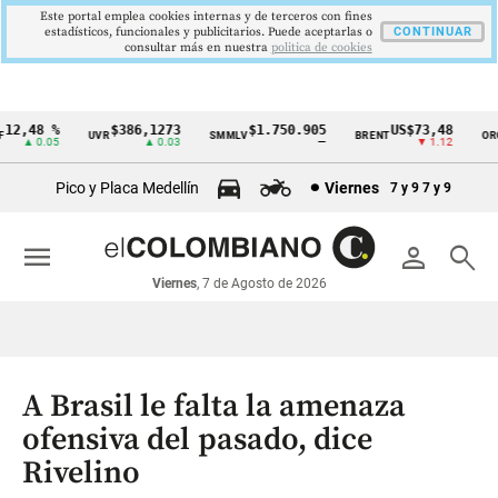
Este portal emplea cookies internas y de terceros con fines
estadísticos, funcionales y publicitarios. Puede aceptarlas o
CONTINUAR
consultar más en nuestra
politica de cookies
2,48 %
$386,1273
$1.750.905
US$73,48
U
UVR
SMMLV
BRENT
ORO
Cintillo
▲ 0.05
▲ 0.03
—
▼ 1.12
de
Pico y Placa Medellín
Viernes
7 y 9
7 y 9
indicadores
económicos
menu
person
search
Colombia
Viernes
, 7 de Agosto de 2026
A Brasil le falta la amenaza
ofensiva del pasado, dice
Rivelino