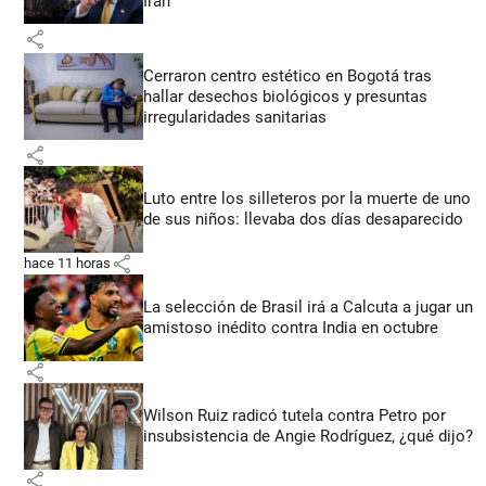
Irán
share
Cerraron centro estético en Bogotá tras
hallar desechos biológicos y presuntas
irregularidades sanitarias
share
Luto entre los silleteros por la muerte de uno
de sus niños: llevaba dos días desaparecido
share
hace 11 horas
La selección de Brasil irá a Calcuta a jugar un
amistoso inédito contra India en octubre
share
Wilson Ruiz radicó tutela contra Petro por
insubsistencia de Angie Rodríguez, ¿qué dijo?
share