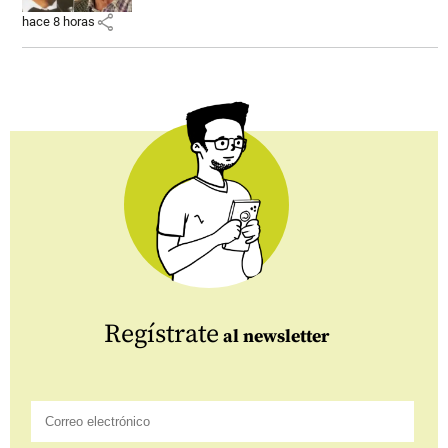
share
hace 8 horas
Regístrate
al newsletter