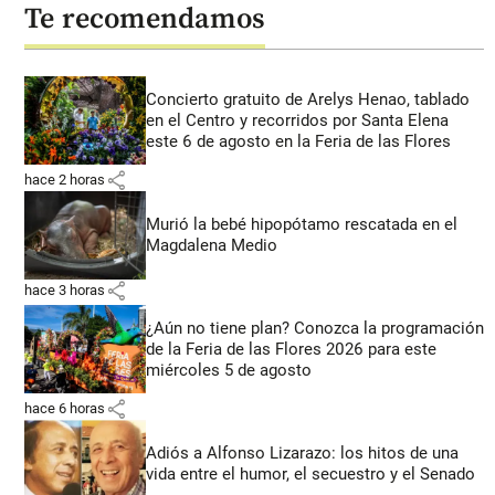
Te recomendamos
Concierto gratuito de Arelys Henao, tablado
en el Centro y recorridos por Santa Elena
este 6 de agosto en la Feria de las Flores
share
hace 2 horas
Murió la bebé hipopótamo rescatada en el
Magdalena Medio
share
hace 3 horas
¿Aún no tiene plan? Conozca la programación
de la Feria de las Flores 2026 para este
miércoles 5 de agosto
share
hace 6 horas
Adiós a Alfonso Lizarazo: los hitos de una
vida entre el humor, el secuestro y el Senado