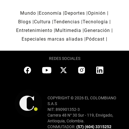
Mundo
Economía
Deportes
Opinión
Blogs
Cultura
Tendencias
Tecnología
Entretenimiento
Multimedia
Generación
Especiales marcas aliadas
Pódcast
REDES SOCIALES
COPYRIGHT © 2026 EL COLOMBIANO
S.A.S
NIT: 890901352-3
Carrera 48 N° 30 Sur - 119, Envigado,
Antioquia, Colombia.
CONMUTADOR:
(57) (604) 3315252