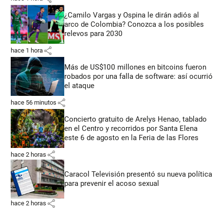
¿Camilo Vargas y Ospina le dirán adiós al
arco de Colombia? Conozca a los posibles
relevos para 2030
share
hace 1 hora
Más de US$100 millones en bitcoins fueron
robados por una falla de software: así ocurrió
el ataque
share
hace 56 minutos
Concierto gratuito de Arelys Henao, tablado
en el Centro y recorridos por Santa Elena
este 6 de agosto en la Feria de las Flores
share
hace 2 horas
Caracol Televisión presentó su nueva política
para prevenir el acoso sexual
share
hace 2 horas