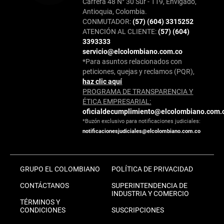
Carrera 48 N° 30 Sur - 119, Envigado,
Antioquia, Colombia.
CONMUTADOR:
(57) (604) 3315252
ATENCIÓN AL CLIENTE:
(57) (604)
3393333
servicio@elcolombiano.com.co
*Para asuntos relacionados con
peticiones, quejas y reclamos (PQR),
haz clic aquí
PROGRAMA DE TRANSPARENCIA Y
ÉTICA EMPRESARIAL:
oficialdecumplimiento@elcolombiano.com.
*Buzón exclusivo para notificaciones judiciales:
notificacionesjudiciales@elcolombiano.com.co
GRUPO EL COLOMBIANO
POLÍTICA DE PRIVACIDAD
CONTÁCTANOS
SUPERINTENDENCIA DE
INDUSTRIA Y COMERCIO
TÉRMINOS Y
CONDICIONES
SUSCRIPCIONES