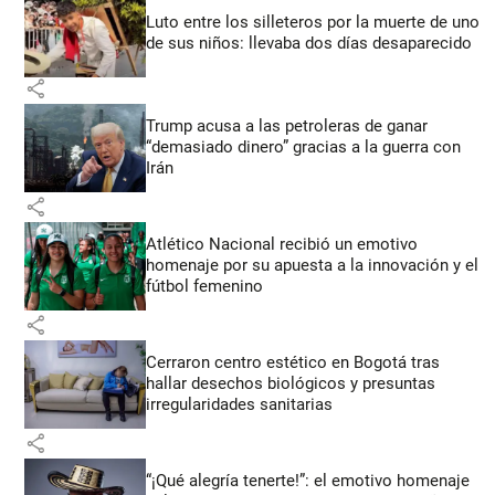
Luto entre los silleteros por la muerte de uno
de sus niños: llevaba dos días desaparecido
share
Trump acusa a las petroleras de ganar
“demasiado dinero” gracias a la guerra con
Irán
share
Atlético Nacional recibió un emotivo
homenaje por su apuesta a la innovación y el
fútbol femenino
share
Cerraron centro estético en Bogotá tras
hallar desechos biológicos y presuntas
irregularidades sanitarias
share
“¡Qué alegría tenerte!”: el emotivo homenaje