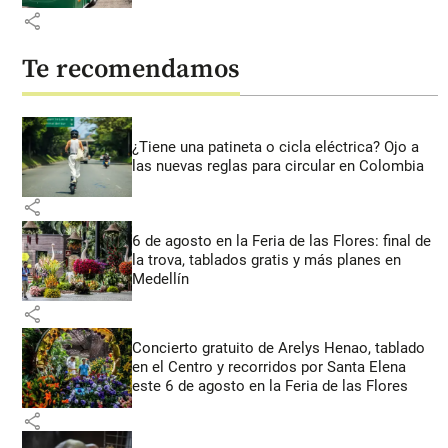
share
Te recomendamos
¿Tiene una patineta o cicla eléctrica? Ojo a
las nuevas reglas para circular en Colombia
share
6 de agosto en la Feria de las Flores: final de
la trova, tablados gratis y más planes en
Medellín
share
Concierto gratuito de Arelys Henao, tablado
en el Centro y recorridos por Santa Elena
este 6 de agosto en la Feria de las Flores
share