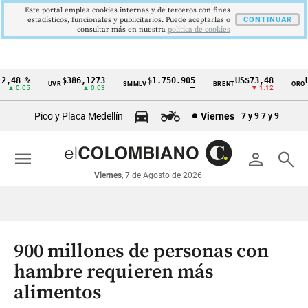
Este portal emplea cookies internas y de terceros con fines
estadísticos, funcionales y publicitarios. Puede aceptarlas o
CONTINUAR
consultar más en nuestra
politica de cookies
48 %
$386,1273
$1.750.905
US$73,48
US$
UVR
SMMLV
BRENT
ORO
Cintillo
 0.05
▲ 0.03
—
▼ 1.12
de
Pico y Placa Medellín
Viernes
7 y 9
7 y 9
indicadores
económicos
menu
person
search
Colombia
Viernes
, 7 de Agosto de 2026
900 millones de personas con
hambre requieren más
alimentos