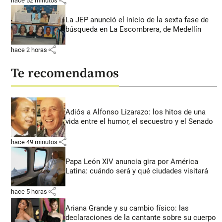
share
hace 52 minutos
La JEP anunció el inicio de la sexta fase de
búsqueda en La Escombrera, de Medellín
share
hace 2 horas
Te recomendamos
Adiós a Alfonso Lizarazo: los hitos de una
vida entre el humor, el secuestro y el Senado
share
hace 49 minutos
Papa León XIV anuncia gira por América
Latina: cuándo será y qué ciudades visitará
share
hace 5 horas
Ariana Grande y su cambio físico: las
declaraciones de la cantante sobre su cuerpo