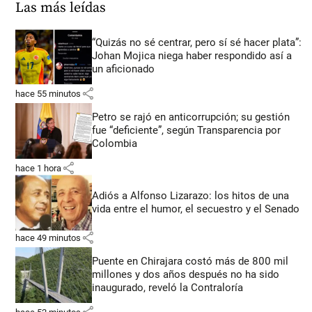
Las más leídas
“Quizás no sé centrar, pero sí sé hacer plata”:
Johan Mojica niega haber respondido así a
un aficionado
share
hace 55 minutos
Petro se rajó en anticorrupción; su gestión
fue “deficiente”, según Transparencia por
Colombia
share
hace 1 hora
Adiós a Alfonso Lizarazo: los hitos de una
vida entre el humor, el secuestro y el Senado
share
hace 49 minutos
Puente en Chirajara costó más de 800 mil
millones y dos años después no ha sido
inaugurado, reveló la Contraloría