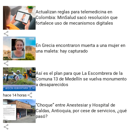
Actualizan reglas para telemedicina en
Colombia: MinSalud sacó resolución que
fortalece uso de mecanismos digitales
share
En Grecia encontraron muerta a una mujer en
una maleta: hay capturado
share
Así es el plan para que La Escombrera de la
Comuna 13 de Medellín se vuelva monumento
a desaparecidos
share
hace 14 horas
“Choque” entre Anestesiar y Hospital de
Caldas, Antioquia, por cese de servicios, ¿qué
pasó?
share