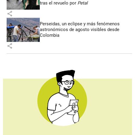
tras el revuelo por
Petal
share
Perseidas, un eclipse y más fenómenos
astronómicos de agosto visibles desde
Colombia
share