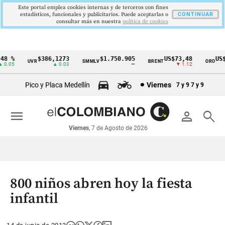
Este portal emplea cookies internas y de terceros con fines
estadísticos, funcionales y publicitarios. Puede aceptarlas o
CONTINUAR
consultar más en nuestra
politica de cookies
8 %
$386,1273
$1.750.905
US$73,48
US$3
UVR
SMMLV
BRENT
ORO
Cintillo
0.05
▲ 0.03
—
▼ 1.12
de
Pico y Placa Medellín
Viernes
7 y 9
7 y 9
indicadores
económicos
menu
person
search
Colombia
Viernes
, 7 de Agosto de 2026
800 niños abren hoy la fiesta
infantil