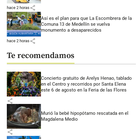
share
hace 2 horas
Así es el plan para que La Escombrera de la
Comuna 13 de Medellín se vuelva
monumento a desaparecidos
share
hace 2 horas
Te recomendamos
Concierto gratuito de Arelys Henao, tablado
en el Centro y recorridos por Santa Elena
este 6 de agosto en la Feria de las Flores
share
Murió la bebé hipopótamo rescatada en el
Magdalena Medio
share