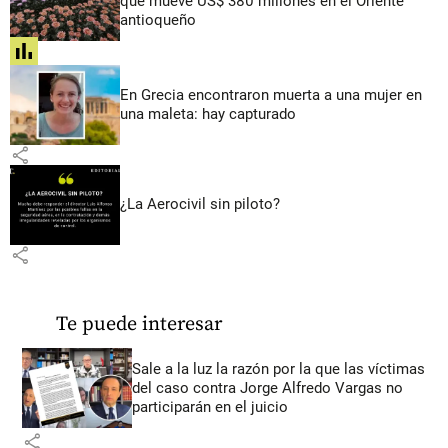
que mueve US$ 380 millones en el Oriente
antioqueño
share
En Grecia encontraron muerta a una mujer en
una maleta: hay capturado
share
¿La Aerocivil sin piloto?
share
Te puede interesar
Sale a la luz la razón por la que las víctimas
del caso contra Jorge Alfredo Vargas no
participarán en el juicio
share