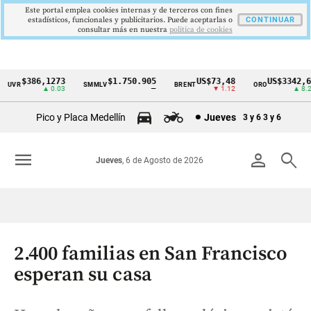
Este portal emplea cookies internas y de terceros con fines
estadísticos, funcionales y publicitarios. Puede aceptarlas o
CONTINUAR
consultar más en nuestra
politica de cookies
$386,1273
$1.750.905
US$73,48
US$3342,60
UVR
SMMLV
BRENT
ORO
Cintillo
▲ 0.03
—
▼ 1.12
▲ 8.20
de
Pico y Placa Medellín
Jueves
3 y 6
3 y 6
indicadores
económicos
menu
person
search
Jueves
, 6 de Agosto de 2026
Colombia
2.400 familias en San Francisco
esperan su casa