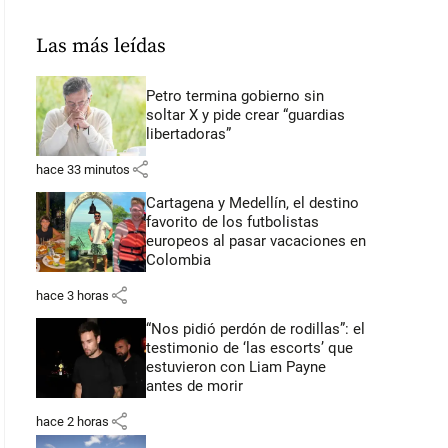
Las más leídas
Petro termina gobierno sin
soltar X y pide crear “guardias
libertadoras”
share
hace 33 minutos
Cartagena y Medellín, el destino
favorito de los futbolistas
europeos al pasar vacaciones en
Colombia
share
hace 3 horas
“Nos pidió perdón de rodillas”: el
testimonio de ‘las escorts’ que
estuvieron con Liam Payne
antes de morir
share
hace 2 horas