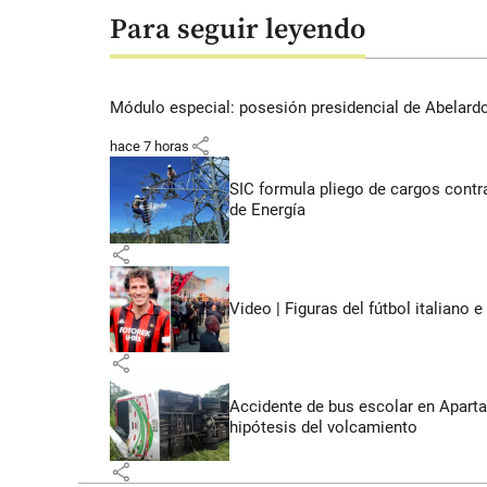
Para seguir leyendo
Módulo especial: posesión presidencial de Abelardo 
share
hace 7 horas
SIC formula pliego de cargos contra
de Energía
share
Video | Figuras del fútbol italiano
share
Accidente de bus escolar en Aparta
hipótesis del volcamiento
share