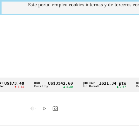
Este portal emplea cookies internas y de terceros con
73,48
US$3342,60
1621,34 pts
ORO
COLCAP
USD/COP
Cintillo
Onza Troy
Índ. Bursátil
Dólar Spot
▼ 1.12
▲ 8.20
▲ 0.67
de
indicadores
graphic_eq
play_arrow
photo_camera
económicos
Colombia