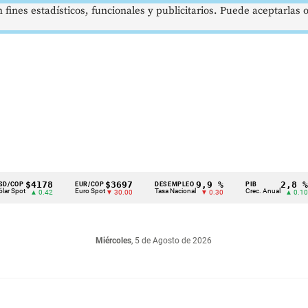
 fines estadísticos, funcionales y publicitarios. Puede aceptarlas
$4178
$3697
9,9 %
2,8 %
EUR/COP
DESEMPLEO
PIB
T
Euro Spot
Tasa Nacional
Crec. Anual
T
▲ 0.42
▼ 30.00
▼ 0.30
▲ 0.10
Miércoles
, 5 de Agosto de 2026