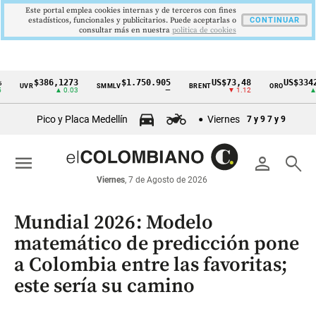
Este portal emplea cookies internas y de terceros con fines
estadísticos, funcionales y publicitarios. Puede aceptarlas o
CONTINUAR
consultar más en nuestra
politica de cookies
$386,1273
$1.750.905
US$73,48
US$3342,60
UVR
SMMLV
BRENT
ORO
Cintillo
▲ 0.03
—
▼ 1.12
▲ 8.20
de
Pico y Placa Medellín
Viernes
7 y 9
7 y 9
indicadores
económicos
menu
person
search
Colombia
Viernes
, 7 de Agosto de 2026
Mundial 2026: Modelo
matemático de predicción pone
a Colombia entre las favoritas;
este sería su camino