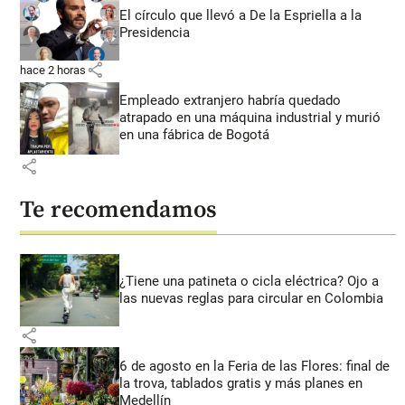
El círculo que llevó a De la Espriella a la
Presidencia
share
hace 2 horas
Empleado extranjero habría quedado
atrapado en una máquina industrial y murió
en una fábrica de Bogotá
share
Te recomendamos
¿Tiene una patineta o cicla eléctrica? Ojo a
las nuevas reglas para circular en Colombia
share
6 de agosto en la Feria de las Flores: final de
la trova, tablados gratis y más planes en
Medellín