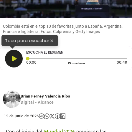
Colombia está en el top 10 de favoritas junto a España, Argentina,
Francia e Inglaterra. Fotos: Colprensa y Getty Images
×
Toca para escuchar
ESCUCHA EL RESUMEN
Tiempo transcurrido: 0 segundos
Du
00:00
00:48
Brian Ferney Valencia Ríos
Digital - Alcance
12 de junio de 2026
Con el inicio del
Mundial 2026
empiezan las