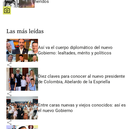
heridos
share
Las más leídas
Así va el cuerpo diplomático del nuevo
Gobierno: lealtades, mérito y políticos
share
Diez claves para conocer al nuevo presidente
de Colombia, Abelardo de la Espriella
share
Entre caras nuevas y viejos conocidos: así es
el nuevo Gobierno
share