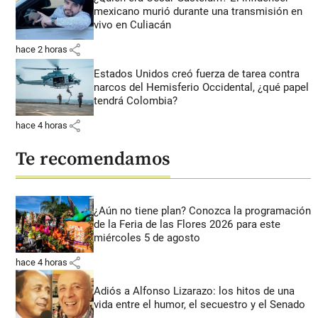
mexicano murió durante una transmisión en
vivo en Culiacán
share
hace 2 horas
Estados Unidos creó fuerza de tarea contra
narcos del Hemisferio Occidental, ¿qué papel
tendrá Colombia?
share
hace 4 horas
Te recomendamos
¿Aún no tiene plan? Conozca la programación
de la Feria de las Flores 2026 para este
miércoles 5 de agosto
share
hace 4 horas
Adiós a Alfonso Lizarazo: los hitos de una
vida entre el humor, el secuestro y el Senado