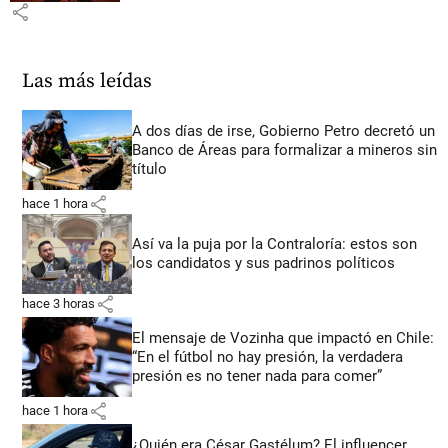
share
Las más leídas
A dos días de irse, Gobierno Petro decretó un
Banco de Áreas para formalizar a mineros sin
título
share
hace 1 hora
Así va la puja por la Contraloría: estos son
los candidatos y sus padrinos políticos
share
hace 3 horas
El mensaje de Vozinha que impactó en Chile:
“En el fútbol no hay presión, la verdadera
presión es no tener nada para comer”
share
hace 1 hora
¿Quién era César Gastélum? El influencer