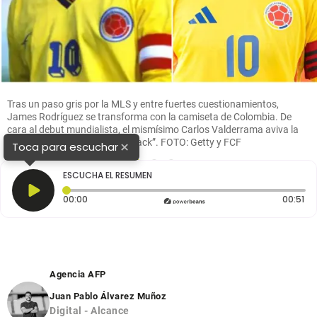
Tras un paso gris por la MLS y entre fuertes cuestionamientos,
James Rodríguez se transforma con la camiseta de Colombia. De
cara al debut mundialista, el mismísimo Carlos Valderrama aviva la
ilusión de un país: “Volvió el crack”. FOTO: Getty y FCF
×
Toca para escuchar
1
2
3
ESCUCHA EL RESUMEN
Tiempo transcurrido: 0 segundos
Du
00:00
00:51
Agencia AFP
Juan Pablo Álvarez Muñoz
Digital - Alcance