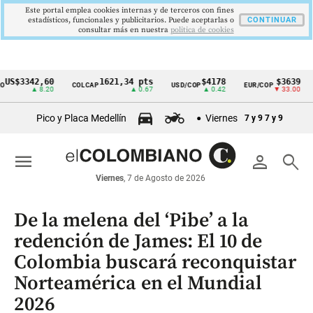
Este portal emplea cookies internas y de terceros con fines
estadísticos, funcionales y publicitarios. Puede aceptarlas o
CONTINUAR
consultar más en nuestra
politica de cookies
$3342,60
1621,34 pts
$4178
$3639
COLCAP
USD/COP
EUR/COP
DE
Cintillo
▲ 8.20
▲ 0.67
▲ 0.42
▼ 33.00
de
Pico y Placa Medellín
Viernes
7 y 9
7 y 9
indicadores
económicos
menu
person
search
Colombia
Viernes
, 7 de Agosto de 2026
De la melena del ‘Pibe’ a la
redención de James: El 10 de
Colombia buscará reconquistar
Norteamérica en el Mundial
2026