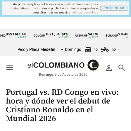
Este portal emplea cookies internas y de terceros con fines
estadísticos, funcionales y publicitarios. Puede aceptarlas o
CONTINUAR
consultar más en nuestra
politica de cookies
US$3342,60
1621,34 pts
$4178
$3648
COLCAP
USD/COP
EUR/COP
Cintillo
▲ 8.20
▲ 0.67
▲ 0.42
—
de
Pico y Placa Medellín
Domingo
no
no
indicadores
económicos
menu
person
search
Colombia
Domingo
, 9 de Agosto de 2026
Portugal vs. RD Congo en vivo:
hora y dónde ver el debut de
Cristiano Ronaldo en el
Mundial 2026