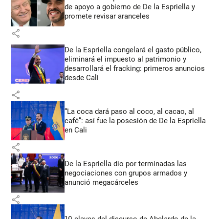
de apoyo a gobierno de De la Espriella y
promete revisar aranceles
share
De la Espriella congelará el gasto público,
eliminará el impuesto al patrimonio y
desarrollará el fracking: primeros anuncios
desde Cali
share
“La coca dará paso al coco, al cacao, al
café”: así fue la posesión de De la Espriella
en Cali
share
De la Espriella dio por terminadas las
negociaciones con grupos armados y
anunció megacárceles
share
10 claves del discurso de Abelardo de la