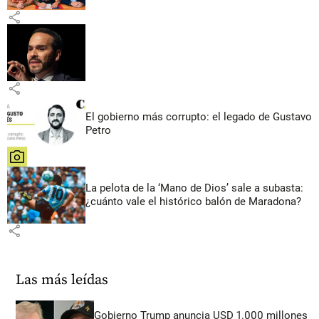
share
share
El gobierno más corrupto: el legado de Gustavo
Petro
share
La pelota de la ‘Mano de Dios’ sale a subasta:
¿cuánto vale el histórico balón de Maradona?
share
Las más leídas
Gobierno Trump anuncia USD 1.000 millones