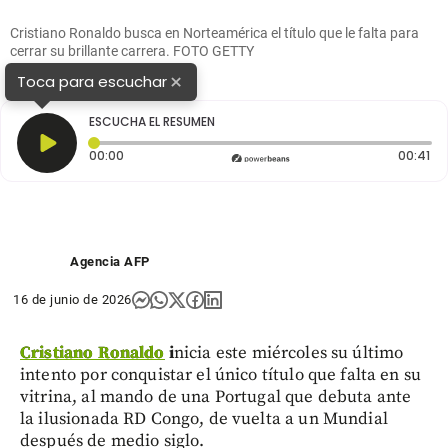
Cristiano Ronaldo busca en Norteamérica el título que le falta para
cerrar su brillante carrera. FOTO GETTY
×
Toca para escuchar
ESCUCHA EL RESUMEN
Tiempo transcurrido: 0 segundos
Du
00:00
00:41
Agencia AFP
16 de junio de 2026
Cristiano Ronaldo
i
nicia este miércoles su último
intento por conquistar el único título que falta en su
vitrina, al mando de una Portugal que debuta ante
la ilusionada RD Congo, de vuelta a un Mundial
después de medio siglo.