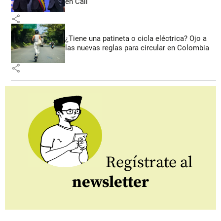
en Cali
share
¿Tiene una patineta o cicla eléctrica? Ojo a
las nuevas reglas para circular en Colombia
share
Regístrate al
newsletter