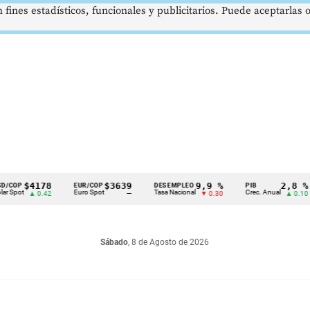
 fines estadísticos, funcionales y publicitarios. Puede aceptarlas
$4178
$3639
9,9 %
2,8 %
EUR/COP
DESEMPLEO
PIB
T
Euro Spot
Tasa Nacional
Crec. Anual
T
▲ 0.42
—
▼ 0.30
▲ 0.10
Sábado
, 8 de Agosto de 2026