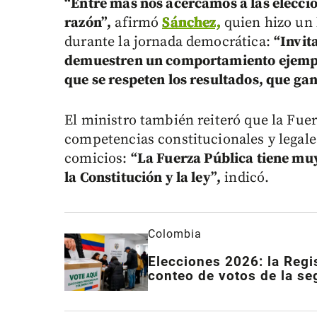
“Entre más nos acercamos a las eleccio
razón”,
afirmó
Sánchez,
quien hizo un 
durante la jornada democrática:
“Invit
demuestren un comportamiento ejemplar
que se respeten los resultados, que ga
El ministro también reiteró que la Fue
competencias constitucionales y legales
comicios:
“La Fuerza Pública tiene muy
la Constitución y la ley”,
indicó.
Colombia
Elecciones 2026: la Regis
conteo de votos de la seg