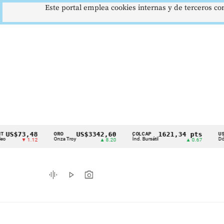
Este portal emplea cookies internas y de terceros con
73,48
US$3342,60
1621,34 pts
ORO
COLCAP
USD/COP
Cintillo
Onza Troy
Índ. Bursátil
Dólar Spot
▼ 1.12
▲ 8.20
▲ 0.67
de
indicadores
graphic_eq
play_arrow
photo_camera
económicos
Colombia