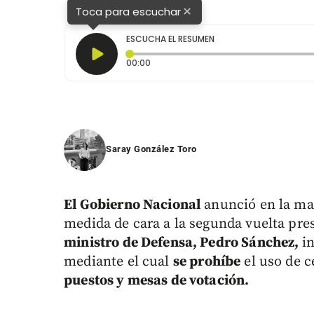
×
Toca para escuchar
ESCUCHA EL RESUMEN
Tiempo transcurrido: 0 segundos
00:00
Saray González Toro
El Gobierno Nacional
anunció en la ma
medida de cara a la segunda vuelta pre
ministro de Defensa, Pedro Sánchez,
i
mediante el cual
se prohíbe
el uso de c
puestos y mesas de votación.