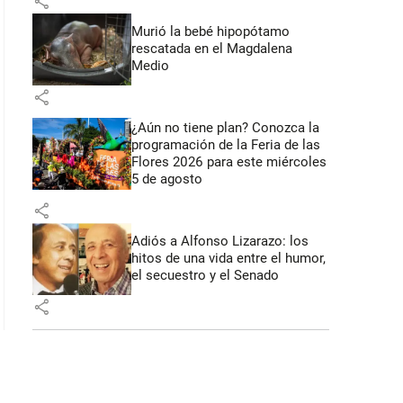
share
Murió la bebé hipopótamo
rescatada en el Magdalena
Medio
: 44 segundos
share
¿Aún no tiene plan? Conozca la
programación de la Feria de las
Flores 2026 para este miércoles
5 de agosto
share
Adiós a Alfonso Lizarazo: los
hitos de una vida entre el humor,
el secuestro y el Senado
share