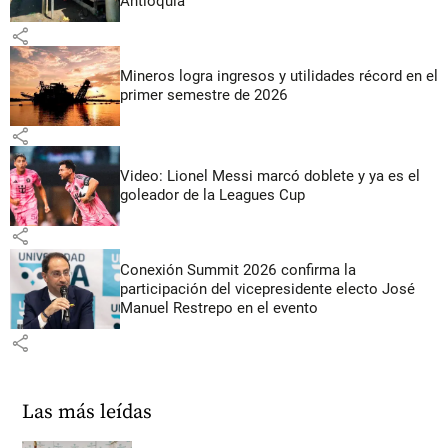
Antioquia
share
Mineros logra ingresos y utilidades récord en el
primer semestre de 2026
share
Video: Lionel Messi marcó doblete y ya es el
goleador de la Leagues Cup
share
Conexión Summit 2026 confirma la
participación del vicepresidente electo José
Manuel Restrepo en el evento
share
Las más leídas