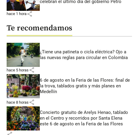
celebran el último día del gobierno Petro
share
hace 1 hora
Te recomendamos
¿Tiene una patineta o cicla eléctrica? Ojo a
las nuevas reglas para circular en Colombia
share
hace 5 horas
6 de agosto en la Feria de las Flores: final de
la trova, tablados gratis y más planes en
Medellín
share
hace 8 horas
Concierto gratuito de Arelys Henao, tablado
en el Centro y recorridos por Santa Elena
este 6 de agosto en la Feria de las Flores
share