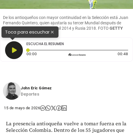
De los antioqueños con mayor continuidad en la Selección está Juan
Fernando Quintero, quien ajustaría su tercer Mundial después de
haber estado presente en Brasil 2014 y Rusia 2018.
FOTO
GETTY
×
Toca para escuchar
ESCUCHA EL RESUMEN
Tiempo transcurrido: 0 segundos
Du
00:00
00:48
John Eric Gómez
Deportes
15 de mayo de 2026
La presencia antioqueña vuelve a tomar fuerza en la
Selección Colombia. Dentro de los 55 jugadores que