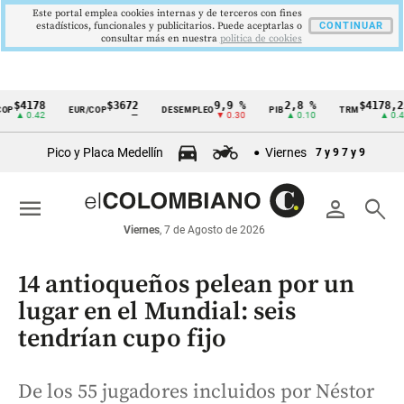
Este portal emplea cookies internas y de terceros con fines
estadísticos, funcionales y publicitarios. Puede aceptarlas o
CONTINUAR
consultar más en nuestra
politica de cookies
4178
$3672
9,9 %
2,8 %
$4178,23
EUR/COP
DESEMPLEO
PIB
TRM
Cintillo
 0.42
—
▼ 0.30
▲ 0.10
▲ 0.42
de
Pico y Placa Medellín
Viernes
7 y 9
7 y 9
indicadores
económicos
menu
person
search
Colombia
Viernes
, 7 de Agosto de 2026
14 antioqueños pelean por un
lugar en el Mundial: seis
tendrían cupo fijo
De los 55 jugadores incluidos por Néstor