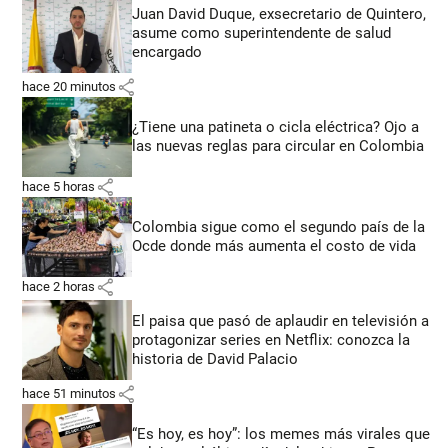
Juan David Duque, exsecretario de Quintero,
asume como superintendente de salud
encargado
share
hace 20 minutos
¿Tiene una patineta o cicla eléctrica? Ojo a
las nuevas reglas para circular en Colombia
share
hace 5 horas
Colombia sigue como el segundo país de la
Ocde donde más aumenta el costo de vida
share
hace 2 horas
El paisa que pasó de aplaudir en televisión a
protagonizar series en Netflix: conozca la
historia de David Palacio
share
hace 51 minutos
“Es hoy, es hoy”: los memes más virales que