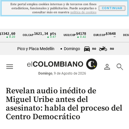
Este portal emplea cookies internas y de terceros con fines
estadísticos, funcionales y publicitarios. Puede aceptarlas o
CONTINUAR
consultar más en nuestra
politica de cookies
2,60
1621,34 pts
$4178
$3648
COLCAP
USD/COP
EUR/COP
DESEMPL
Cintillo
 8.20
▲ 0.67
▲ 0.42
—
de
Pico y Placa Medellín
Domingo
no
no
indicadores
económicos
menu
person
search
Colombia
Domingo
, 9 de Agosto de 2026
Revelan audio inédito de
Miguel Uribe antes del
asesinato: habla del proceso del
Centro Democrático