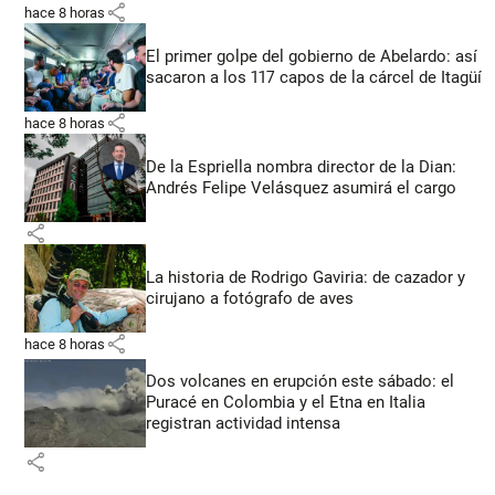
share
hace 8 horas
El primer golpe del gobierno de Abelardo: así
sacaron a los 117 capos de la cárcel de Itagüí
share
hace 8 horas
De la Espriella nombra director de la Dian:
Andrés Felipe Velásquez asumirá el cargo
share
La historia de Rodrigo Gaviria: de cazador y
cirujano a fotógrafo de aves
share
hace 8 horas
Dos volcanes en erupción este sábado: el
Puracé en Colombia y el Etna en Italia
registran actividad intensa
share