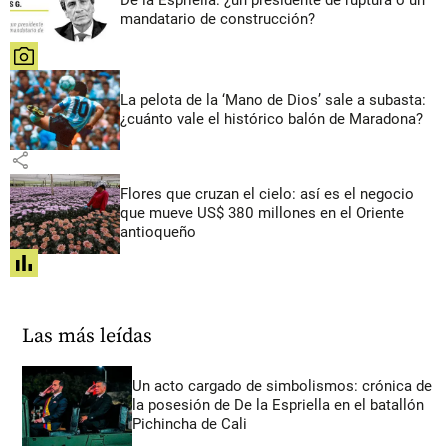
De la Espriella: ¿un presidente de ruptura o un
mandatario de construcción?
share
La pelota de la ‘Mano de Dios’ sale a subasta:
¿cuánto vale el histórico balón de Maradona?
share
Flores que cruzan el cielo: así es el negocio
que mueve US$ 380 millones en el Oriente
antioqueño
share
Las más leídas
Un acto cargado de simbolismos: crónica de
la posesión de De la Espriella en el batallón
Pichincha de Cali