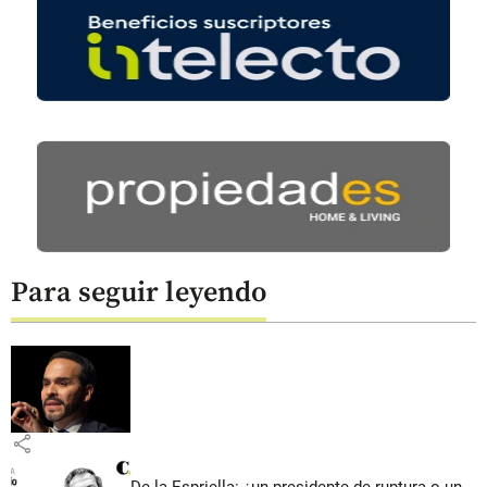
Para seguir leyendo
share