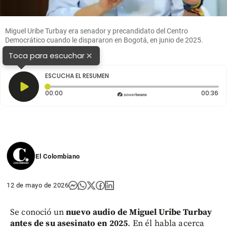
Miguel Uribe Turbay era senador y precandidato del Centro
Democrático cuando le dispararon en Bogotá, en junio de 2025.
Foto: Camilo Suárez.
×
Toca para escuchar
ESCUCHA EL RESUMEN
Tiempo transcurrido: 0 segundos
Du
00:00
00:36
El Colombiano
12 de mayo de 2026
Se conoció un
nuevo audio de Miguel Uribe Turbay
antes de su asesinato en 2025
. En él habla acerca