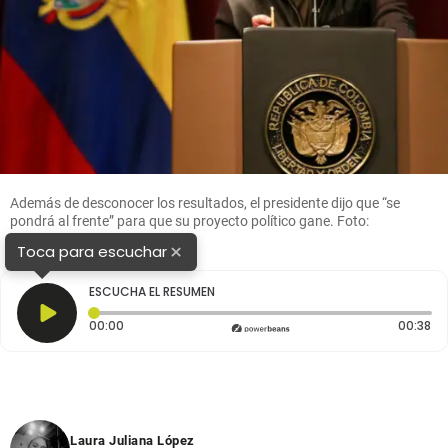
Además de desconocer los resultados, el presidente dijo que “se
pondrá al frente” para que su proyecto político gane. Foto:
Colprensa.
×
Toca para escuchar
ESCUCHA EL RESUMEN
Tiempo transcurrido: 0 segundos
Du
00:00
00:38
Laura Juliana López