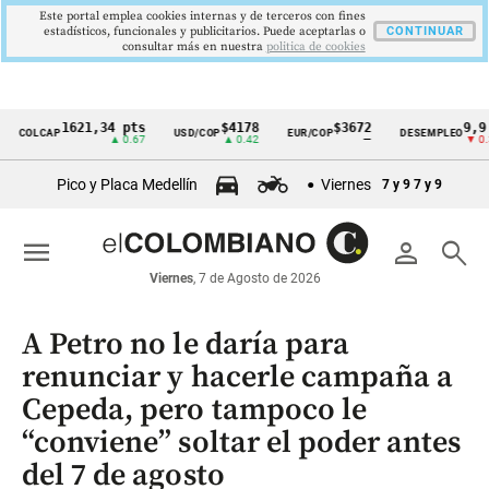
Este portal emplea cookies internas y de terceros con fines
estadísticos, funcionales y publicitarios. Puede aceptarlas o
CONTINUAR
consultar más en nuestra
politica de cookies
1621,34 pts
$4178
$3672
9,9 %
OLCAP
USD/COP
EUR/COP
DESEMPLEO
Cintillo
▲ 0.67
▲ 0.42
—
▼ 0.30
de
Pico y Placa Medellín
Viernes
7 y 9
7 y 9
indicadores
económicos
menu
person
search
Colombia
Viernes
, 7 de Agosto de 2026
A Petro no le daría para
renunciar y hacerle campaña a
Cepeda, pero tampoco le
“conviene” soltar el poder antes
del 7 de agosto