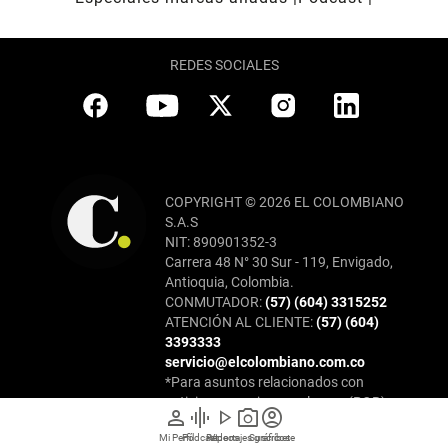
REDES SOCIALES
COPYRIGHT © 2026 EL COLOMBIANO
S.A.S
NIT: 890901352-3
Carrera 48 N° 30 Sur - 119, Envigado,
Antioquia, Colombia.
CONMUTADOR:
(57) (604) 3315252
ATENCIÓN AL CLIENTE:
(57) (604)
3393333
servicio@elcolombiano.com.co
*Para asuntos relacionados con
peticiones, quejas y reclamos (PQR),
person
graphic_eq
play_arrow
photo_camera
account_circle
haz clic aquí
Mi Perfil
Pódcast
Reportajes gráficos
Videos
Suscríbete
PROGRAMA DE TRANSPARENCIA Y