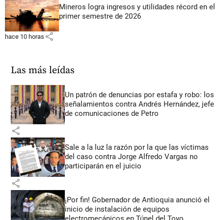
Mineros logra ingresos y utilidades récord en el
primer semestre de 2026
share
hace 10 horas
Las más leídas
Un patrón de denuncias por estafa y robo: los
señalamientos contra Andrés Hernández, jefe
de comunicaciones de Petro
share
Sale a la luz la razón por la que las víctimas
del caso contra Jorge Alfredo Vargas no
participarán en el juicio
share
¡Por fin! Gobernador de Antioquia anunció el
inicio de instalación de equipos
electromecánicos en Túnel del Toyo