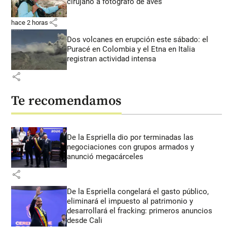
cirujano a fotógrafo de aves
share
hace 2 horas
Dos volcanes en erupción este sábado: el
Puracé en Colombia y el Etna en Italia
registran actividad intensa
share
Te recomendamos
De la Espriella dio por terminadas las
negociaciones con grupos armados y
anunció megacárceles
share
De la Espriella congelará el gasto público,
eliminará el impuesto al patrimonio y
desarrollará el fracking: primeros anuncios
desde Cali