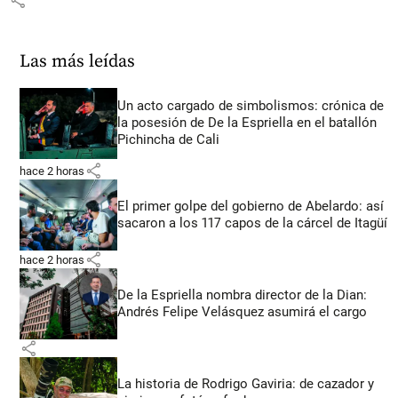
share
Las más leídas
Un acto cargado de simbolismos: crónica de
la posesión de De la Espriella en el batallón
Pichincha de Cali
share
hace 2 horas
El primer golpe del gobierno de Abelardo: así
sacaron a los 117 capos de la cárcel de Itagüí
share
hace 2 horas
De la Espriella nombra director de la Dian:
Andrés Felipe Velásquez asumirá el cargo
share
La historia de Rodrigo Gaviria: de cazador y