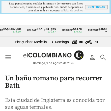
Este portal emplea cookies internas y de terceros con fines
estadísticos, funcionales y publicitarios. Puede aceptarlas o
CONTINUAR
consultar más en nuestra
politica de cookies
US$3342,60
1621,34 pts
$4178
$3648
COLCAP
USD/COP
EUR/COP
Cintillo
▲ 8.20
▲ 0.67
▲ 0.42
—
de
Pico y Placa Medellín
Domingo
no
no
indicadores
económicos
menu
person
search
Colombia
Domingo
, 9 de Agosto de 2026
Un baño romano para recorrer
Bath
Esta ciudad de Inglaterra es conocida por
sus aguas termales.