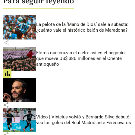
Para seguir leyendo
La pelota de la ‘Mano de Dios’ sale a subasta:
¿cuánto vale el histórico balón de Maradona?
share
Flores que cruzan el cielo: así es el negocio
que mueve US$ 380 millones en el Oriente
antioqueño
share
share
Video | Vinícius volvió y Bernardo Silva debutó:
vea los goles del Real Madrid ante Ferencvaros