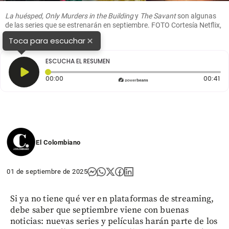
La huésped, Only Murders in the Building
y
The Savant
son algunas
de las series que se estrenarán en septiembre. FOTO Cortesía Netflix,
Disney+ y Apple TV+
×
Toca para escuchar
ESCUCHA EL RESUMEN
Tiempo transcurrido: 0 segundos
Du
00:00
00:41
El Colombiano
01 de septiembre de 2025
Si ya no tiene qué ver en plataformas de streaming,
debe saber que septiembre viene con buenas
noticias: nuevas series y películas harán parte de los