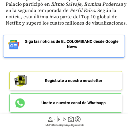
Palacio participó en
Ritmo Salvaje
,
Romina Poderosa
y
en la segunda temporada de
Perfil Falso
. Según la
noticia, esta última hizo parte del Top 10 global de
Netflix y superó los cuatro millones de visualizaciones.
Siga las noticias de EL COLOMBIANO desde Google
News
Regístrate a nuestro newsletter
Únete a nuestro canal de Whatsapp
person
graphic_eq
play_arrow
photo_camera
account_circle
Mi Perfil
Pódcast
Reportajes gráficos
Videos
Suscríbete