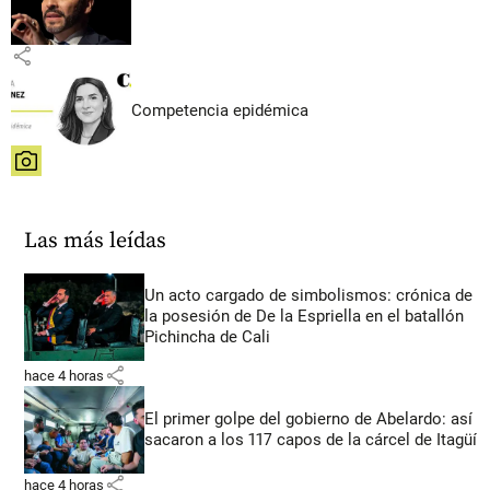
share
Competencia epidémica
share
Las más leídas
Un acto cargado de simbolismos: crónica de
la posesión de De la Espriella en el batallón
Pichincha de Cali
share
hace 4 horas
El primer golpe del gobierno de Abelardo: así
sacaron a los 117 capos de la cárcel de Itagüí
share
hace 4 horas