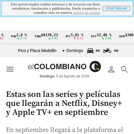
Este portal emplea cookies internas y de terceros con fines
estadísticos, funcionales y publicitarios. Puede aceptarlas o
CONTINUAR
consultar más en nuestra
politica de cookies
2,8 %
$4178,23
5,81 %
12,48 %
$386,127
PIB
TRM
IPC
DTF
UVR
Cintillo
▲ 0.10
▲ 0.42
▼ 0.12
▲ 0.05
▲ 0.0
de
Pico y Placa Medellín
Domingo
no
no
indicadores
económicos
menu
person
search
Colombia
Domingo
, 9 de Agosto de 2026
Estas son las series y películas
que llegarán a Netflix, Disney+
y Apple TV+ en septiembre
En septiembre llegará a la plataforma el