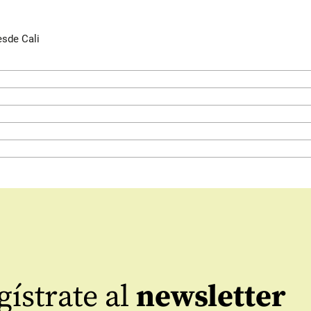
esde Cali
ístrate al
newsletter