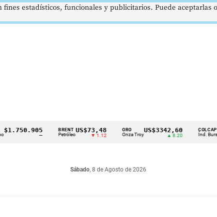
 fines estadísticos, funcionales y publicitarios. Puede aceptarlas
.750.905
US$73,48
US$3342,60
16
BRENT
ORO
COLCAP
Petróleo
Onza Troy
Índ. Bursátil
—
▼ 1.12
▲ 8.20
Sábado
, 8 de Agosto de 2026