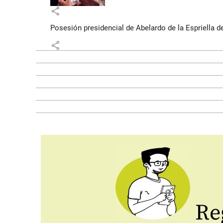
share
Posesión presidencial de Abelardo de la Espriella d
share
Reg