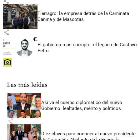
share
Tierragro: la empresa detrás de la Caminata
Canina y de Mascotas
share
El gobierno más corrupto: el legado de Gustavo
Petro
share
Las más leídas
Así va el cuerpo diplomático del nuevo
Gobierno: lealtades, mérito y políticos
share
Diez claves para conocer al nuevo presidente
de Colombia, Abelardo de la Espriella