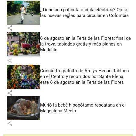
¿Tiene una patineta o cicla eléctrica? Ojo a
las nuevas reglas para circular en Colombia
share
6 de agosto en la Feria de las Flores: final de
la trova, tablados gratis y más planes en
Medellín
share
Concierto gratuito de Arelys Henao, tablado
en el Centro y recorridos por Santa Elena
este 6 de agosto en la Feria de las Flores
share
Murió la bebé hipopótamo rescatada en el
Magdalena Medio
share