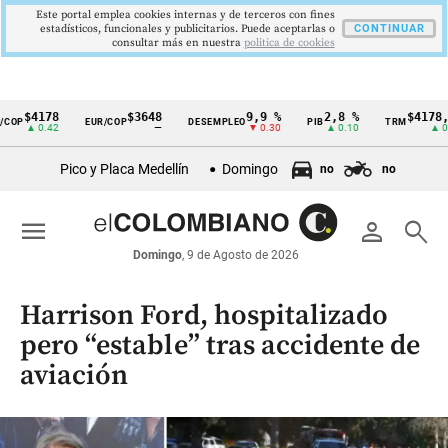
Este portal emplea cookies internas y de terceros con fines
estadísticos, funcionales y publicitarios. Puede aceptarlas o
CONTINUAR
consultar más en nuestra
politica de cookies
$4178
$3648
9,9 %
2,8 %
$4178,23
OP
EUR/COP
DESEMPLEO
PIB
TRM
Cintillo
▲ 0.42
—
▼ 0.30
▲ 0.10
▲ 0.42
de
Pico y Placa Medellín
Domingo
no
no
indicadores
económicos
menu
person
search
Colombia
Domingo
, 9 de Agosto de 2026
Harrison Ford, hospitalizado
pero “estable” tras accidente de
aviación