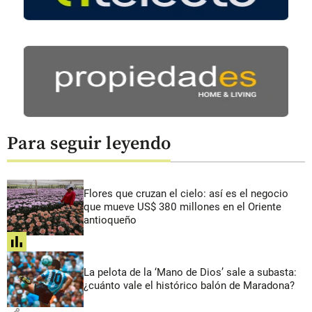
Para seguir leyendo
Flores que cruzan el cielo: así es el negocio
que mueve US$ 380 millones en el Oriente
antioqueño
share
La pelota de la ‘Mano de Dios’ sale a subasta:
¿cuánto vale el histórico balón de Maradona?