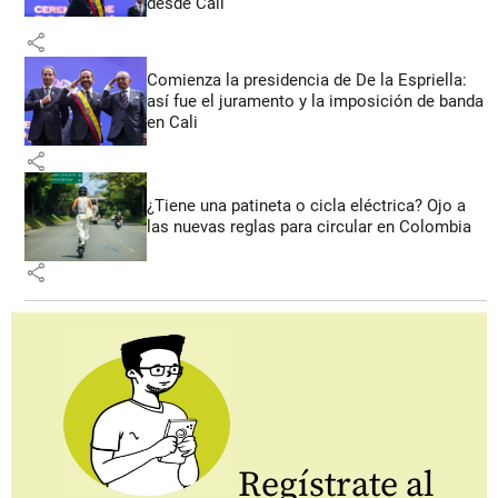
desde Cali
share
Comienza la presidencia de De la Espriella:
así fue el juramento y la imposición de banda
en Cali
share
¿Tiene una patineta o cicla eléctrica? Ojo a
las nuevas reglas para circular en Colombia
share
Regístrate al