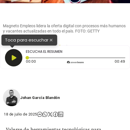
Magneto Empleos lidera la oferta digital con procesos más humanos
y vacantes actualizadas en todo el país. FOTO: GETTY
×
Toca para escuchar
1
2
ESCUCHA EL RESUMEN
Tiempo transcurrido: 0 segundos
Du
00:00
00:49
Johan García Blandón
18 de julio de 2025
Valerse de herramientas tecnológicas para