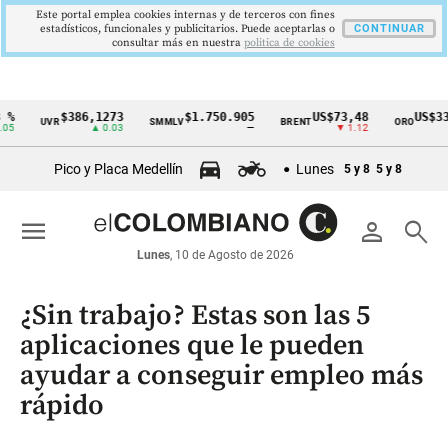
Este portal emplea cookies internas y de terceros con fines
estadísticos, funcionales y publicitarios. Puede aceptarlas o
CONTINUAR
consultar más en nuestra
politica de cookies
$386,1273
$1.750.905
US$73,48
US$3342
UVR
SMMLV
BRENT
ORO
Cintillo
▲ 0.03
—
▼ 1.12
▲ 8
de
Pico y Placa Medellín
Lunes
5 y 8
5 y 8
indicadores
económicos
menu
person
search
Colombia
Lunes
, 10 de Agosto de 2026
¿Sin trabajo? Estas son las 5
aplicaciones que le pueden
ayudar a conseguir empleo más
rápido