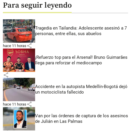
Para seguir leyendo
Tragedia en Tailandia: Adolescente asesinó a 7
personas, entre ellas, sus abuelos
share
hace 11 horas
¡Refuerzo top para el Arsenal! Bruno Guimarães
llega para reforzar el mediocampo
share
Accidente en la autopista Medellín-Bogotá dejó
un motociclista fallecido
share
hace 11 horas
Van por las órdenes de captura de los asesinos
de Julián en Las Palmas