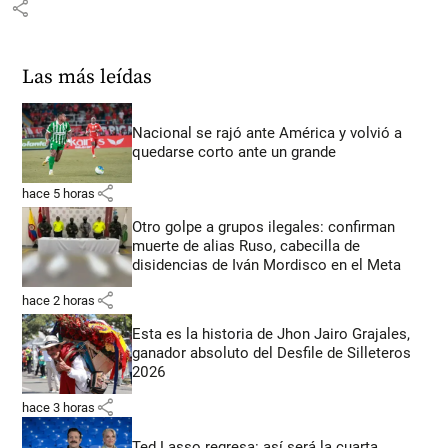
share
Las más leídas
Nacional se rajó ante América y volvió a
quedarse corto ante un grande
share
hace 5 horas
Otro golpe a grupos ilegales: confirman
muerte de alias Ruso, cabecilla de
disidencias de Iván Mordisco en el Meta
share
hace 2 horas
Esta es la historia de Jhon Jairo Grajales,
ganador absoluto del Desfile de Silleteros
2026
share
hace 3 horas
Ted Lasso regresa: así será la cuarta