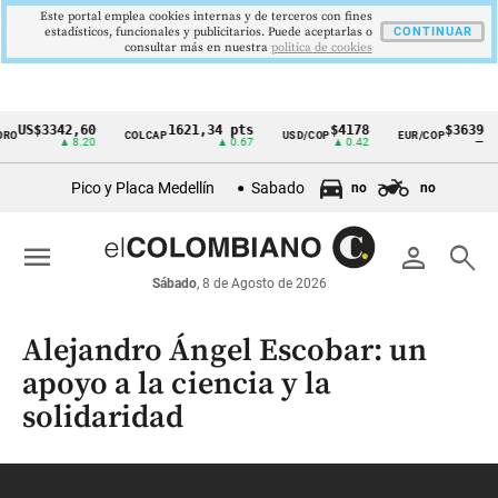
Este portal emplea cookies internas y de terceros con fines
estadísticos, funcionales y publicitarios. Puede aceptarlas o
CONTINUAR
consultar más en nuestra
politica de cookies
US$3342,60
1621,34 pts
$4178
$3639
O
COLCAP
USD/COP
EUR/COP
Cintillo
▲ 8.20
▲ 0.67
▲ 0.42
—
de
Pico y Placa Medellín
Sabado
no
no
indicadores
económicos
menu
person
search
Colombia
Sábado
, 8 de Agosto de 2026
Alejandro Ángel Escobar: un
apoyo a la ciencia y la
solidaridad