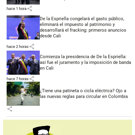
share
hace 1 hora
De la Espriella congelará el gasto público,
eliminará el impuesto al patrimonio y
desarrollará el fracking: primeros anuncios
desde Cali
share
hace 2 horas
Comienza la presidencia de De la Espriella:
así fue el juramento y la imposición de banda
en Cali
share
hace 7 horas
¿Tiene una patineta o cicla eléctrica? Ojo a
las nuevas reglas para circular en Colombia
share