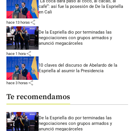
“La coca dará paso al coco, al cacao, al
café”: así fue la posesión de De la Espriella
en Cali
share
hace 13 horas
De la Espriella dio por terminadas las
negociaciones con grupos armados y
anunció megacárceles
share
hace 1 hora
10 claves del discurso de Abelardo de la
Espriella al asumir la Presidencia
share
hace 3 horas
Te recomendamos
De la Espriella dio por terminadas las
negociaciones con grupos armados y
anunció megacárceles