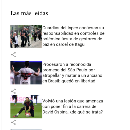
Las más leídas
Guardias del Inpec confiesan su
responsabilidad en controles de
polémica fiesta de gestores de
paz en cárcel de Itagüí
share
Procesaron a reconocida
promesa del São Paulo por
atropellar y matar a un anciano
en Brasil: quedó en libertad
share
Volvió una lesión que amenaza
con poner fin a la carrera de
David Ospina, ¿de qué se trata?
share