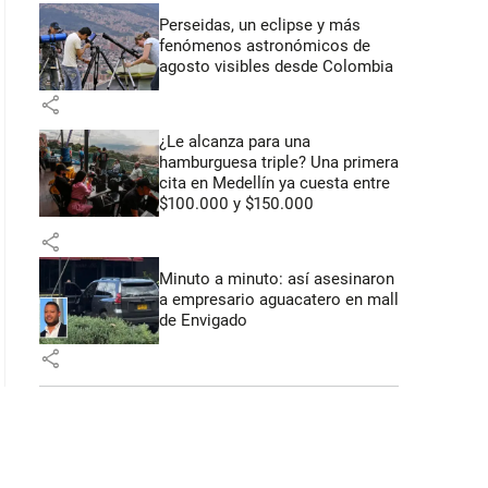
Perseidas, un eclipse y más
fenómenos astronómicos de
agosto visibles desde Colombia
share
¿Le alcanza para una
hamburguesa triple? Una primera
cita en Medellín ya cuesta entre
$100.000 y $150.000
share
Minuto a minuto: así asesinaron
a empresario aguacatero en mall
de Envigado
share