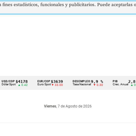
 fines estadísticos, funcionales y publicitarios. Puede aceptarlas
$4178
$3639
9,9 %
2,8 %
OP
EUR/COP
DESEMPLEO
PIB
ot
Euro Spot
Tasa Nacional
Crec. Anual
▲ 0.42
▼ 33.00
▼ 0.30
▲ 0.10
Viernes
, 7 de Agosto de 2026