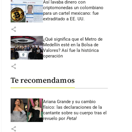
Así lavaba dinero con
criptomonedas
un colombiano
para un cartel mexicano: fue
extraditado a EE. UU.
share
¿Qué significa que el Metro de
Medellín esté en la Bolsa de
Valores? Así fue la histórica
operación
share
Te recomendamos
Ariana Grande y su cambio
físico: las declaraciones de la
cantante sobre su cuerpo tras el
revuelo por
Petal
share
: 40 segundos