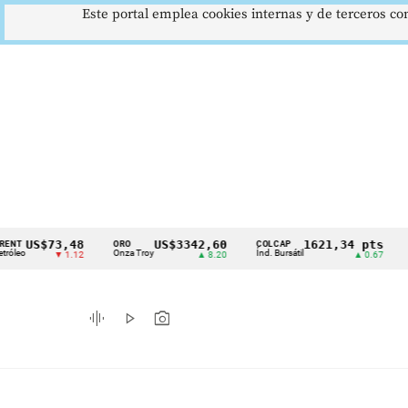
Este portal emplea cookies internas y de terceros con
S$73,48
US$3342,60
1621,34 pts
ORO
COLCAP
USD/C
Cintillo
Onza Troy
Índ. Bursátil
Dólar Sp
▼ 1.12
▲ 8.20
▲ 0.67
de
indicadores
graphic_eq
play_arrow
photo_camera
económicos
Colombia