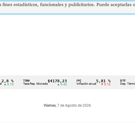
 fines estadísticos, funcionales y publicitarios. Puede aceptarlas
%
$4178,23
5,81 %
1
TRM
IPC
DTF
Tasa Rep. Moneda
Inflación anual
Dep. Término Fijo
0
▲ 0.42
▼ 0.12
Viernes
, 7 de Agosto de 2026