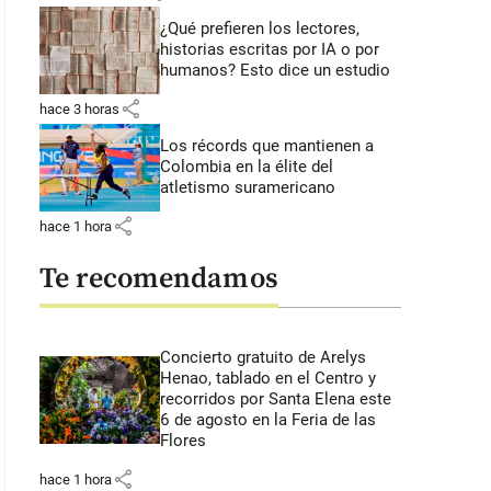
¿Qué prefieren los lectores,
historias escritas por IA o por
humanos? Esto dice un estudio
share
hace 3 horas
Los récords que mantienen a
Colombia en la élite del
atletismo suramericano
share
hace 1 hora
Te recomendamos
Concierto gratuito de Arelys
Henao, tablado en el Centro y
recorridos por Santa Elena este
6 de agosto en la Feria de las
Flores
share
hace 1 hora