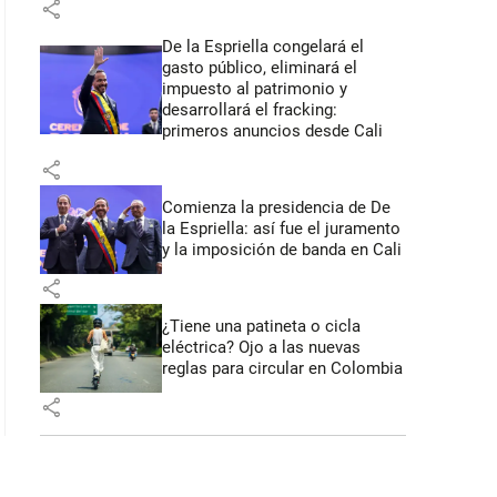
share
De la Espriella congelará el
gasto público, eliminará el
impuesto al patrimonio y
desarrollará el fracking:
primeros anuncios desde Cali
share
Comienza la presidencia de De
la Espriella: así fue el juramento
y la imposición de banda en Cali
share
¿Tiene una patineta o cicla
eléctrica? Ojo a las nuevas
reglas para circular en Colombia
share