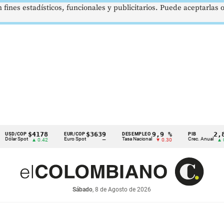
 fines estadísticos, funcionales y publicitarios. Puede aceptarlas
$4178
$3639
9,9 %
2,8 %
COP
EUR/COP
DESEMPLEO
PIB
 Spot
Euro Spot
Tasa Nacional
Crec. Anual
▲ 0.42
—
▼ 0.30
▲ 0.10
Sábado
, 8 de Agosto de 2026