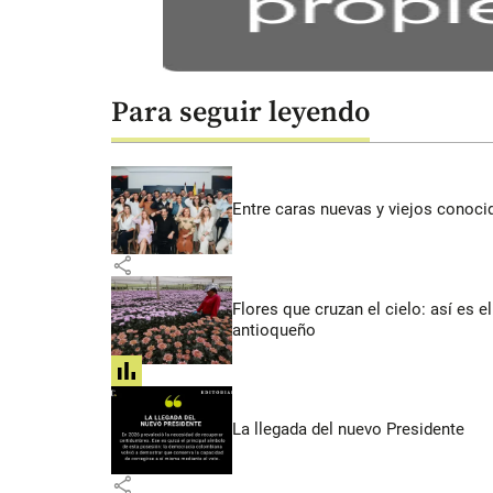
Para seguir leyendo
Entre caras nuevas y viejos conoci
share
Flores que cruzan el cielo: así es
antioqueño
share
La llegada del nuevo Presidente
share