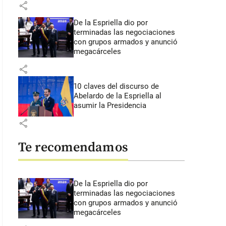
share
De la Espriella dio por
terminadas las negociaciones
con grupos armados y anunció
megacárceles
share
10 claves del discurso de
Abelardo de la Espriella al
asumir la Presidencia
share
Te recomendamos
De la Espriella dio por
terminadas las negociaciones
con grupos armados y anunció
megacárceles