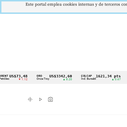
Este portal emplea cookies internas y de terceros con
US$73,48
US$3342,60
1621,34 pts
ORO
COLCAP
USD/
Cintillo
Onza Troy
Índ. Bursátil
Dólar
▼ 1.12
▲ 8.20
▲ 0.67
de
indicadores
graphic_eq
play_arrow
photo_camera
económicos
Colombia