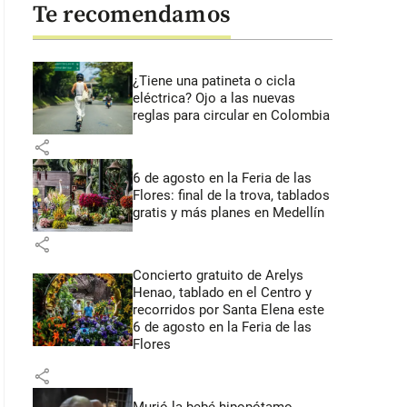
Te recomendamos
¿Tiene una patineta o cicla
eléctrica? Ojo a las nuevas
reglas para circular en Colombia
share
6 de agosto en la Feria de las
Flores: final de la trova, tablados
gratis y más planes en Medellín
share
Concierto gratuito de Arelys
Henao, tablado en el Centro y
recorridos por Santa Elena este
6 de agosto en la Feria de las
Flores
share
Murió la bebé hipopótamo