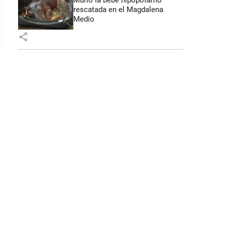
rescatada en el Magdalena
Medio
share