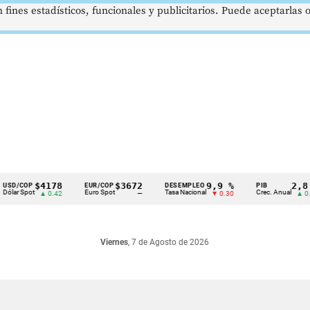
 fines estadísticos, funcionales y publicitarios. Puede aceptarlas
$4178
$3672
9,9 %
2,8 %
OP
EUR/COP
DESEMPLEO
PIB
ot
Euro Spot
Tasa Nacional
Crec. Anual
▲ 0.42
—
▼ 0.30
▲ 0.10
Viernes
, 7 de Agosto de 2026