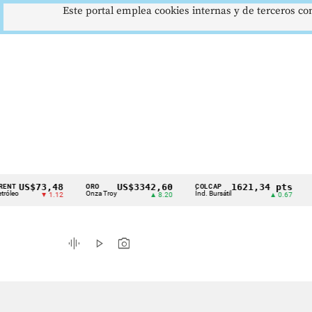
Este portal emplea cookies internas y de terceros con
S$73,48
US$3342,60
1621,34 pts
ORO
COLCAP
USD/C
Cintillo
Onza Troy
Índ. Bursátil
Dólar Sp
▼ 1.12
▲ 8.20
▲ 0.67
de
indicadores
graphic_eq
play_arrow
photo_camera
económicos
Colombia