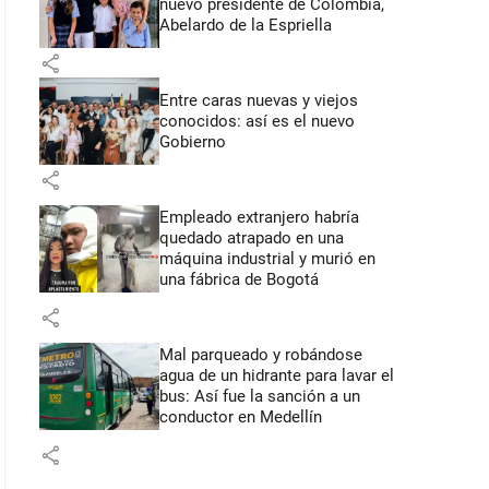
nuevo presidente de Colombia,
Abelardo de la Espriella
share
Entre caras nuevas y viejos
conocidos: así es el nuevo
Gobierno
share
Empleado extranjero habría
quedado atrapado en una
máquina industrial y murió en
una fábrica de Bogotá
share
Mal parqueado y robándose
agua de un hidrante para lavar el
bus: Así fue la sanción a un
conductor en Medellín
share