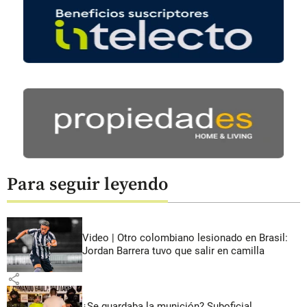
Para seguir leyendo
Video | Otro colombiano lesionado en Brasil:
Jordan Barrera tuvo que salir en camilla
share
¿Se guardaba la munición? Suboficial