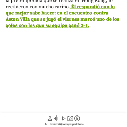
la pretemporada que se realiza en Hong Kong, lo
recibieron con mucho cariño.
Él respondió con lo
que mejor sabe hacer: en el encuentro contra
Aston Villa que se jugó el viernes marcó uno de los
goles con los que su equipo ganó 2-1.
person
graphic_eq
play_arrow
photo_camera
account_circle
Mi Perfil
Pódcast
Reportajes gráficos
Videos
Suscríbete