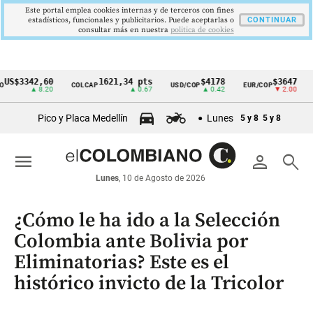
Este portal emplea cookies internas y de terceros con fines
estadísticos, funcionales y publicitarios. Puede aceptarlas o
CONTINUAR
consultar más en nuestra
politica de cookies
342,60
1621,34 pts
$4178
$3647
COLCAP
USD/COP
EUR/COP
DESEM
Cintillo
▲ 8.20
▲ 0.67
▲ 0.42
▼ 2.00
de
Pico y Placa Medellín
Lunes
5 y 8
5 y 8
indicadores
económicos
menu
person
search
Colombia
Lunes
, 10 de Agosto de 2026
¿Cómo le ha ido a la Selección
Colombia ante Bolivia por
Eliminatorias? Este es el
histórico invicto de la Tricolor