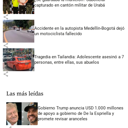
capturado en cantón militar de Urabá
share
Accidente en la autopista Medellín-Bogotá dejó
un motociclista fallecido
share
Tragedia en Tailandia: Adolescente asesinó a 7
personas, entre ellas, sus abuelos
share
Las más leídas
Gobierno Trump anuncia USD 1.000 millones
de apoyo a gobierno de De la Espriella y
promete revisar aranceles