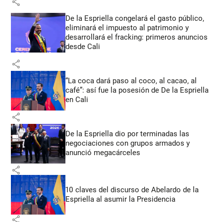
share
De la Espriella congelará el gasto público,
eliminará el impuesto al patrimonio y
desarrollará el fracking: primeros anuncios
desde Cali
share
“La coca dará paso al coco, al cacao, al
café”: así fue la posesión de De la Espriella
en Cali
share
De la Espriella dio por terminadas las
negociaciones con grupos armados y
anunció megacárceles
share
10 claves del discurso de Abelardo de la
Espriella al asumir la Presidencia
share