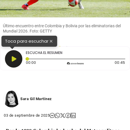
Último encuentro entre Colombia y Bolivia por las eliminatorias del
Mundial 2026. Foto: GETTY
×
Toca para escuchar
1
2
ESCUCHA EL RESUMEN
Tiempo transcurrido: 0 segundos
Du
00:00
00:45
Sara Gil Martínez
03 de septiembre de 2025