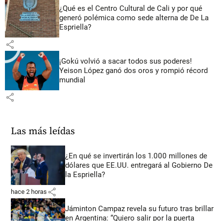
¿Qué es el Centro Cultural de Cali y por qué
generó polémica como sede alterna de De La
Espriella?
share
¡Gokú volvió a sacar todos sus poderes!
Yeison López ganó dos oros y rompió récord
mundial
share
Las más leídas
¿En qué se invertirán los 1.000 millones de
dólares que EE.UU. entregará al Gobierno De
la Espriella?
share
hace 2 horas
Jáminton Campaz revela su futuro tras brillar
en Argentina: “Quiero salir por la puerta