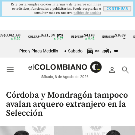
Este portal emplea cookies internas y de terceros con fines
estadísticos, funcionales y publicitarios. Puede aceptarlas o
CONTINUAR
consultar más en nuestra
politica de cookies
342,60
1621,34 pts
$4178
$3639
COLCAP
USD/COP
EUR/COP
DESEM
Cintillo
▲ 8.20
▲ 0.67
▲ 0.42
—
de
Pico y Placa Medellín
Sabado
no
no
indicadores
económicos
menu
person
search
Colombia
Sábado
, 8 de Agosto de 2026
Córdoba y Mondragón tampoco
avalan arquero extranjero en la
Selección