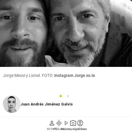
Jorge Messi y Lionel. FOTO:
Instagram Jorge so.le
1
2
Juan Andrés Jiménez Galvis
hace 3 horas
person
graphic_eq
play_arrow
photo_camera
account_circle
Mi Perfil
Pódcast
Reportajes gráficos
Videos
Suscríbete