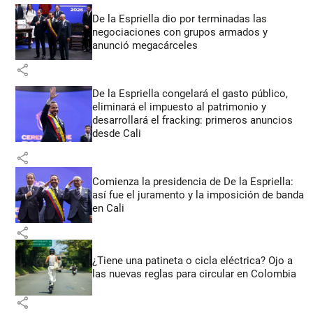
De la Espriella dio por terminadas las
negociaciones con grupos armados y
anunció megacárceles
share
De la Espriella congelará el gasto público,
eliminará el impuesto al patrimonio y
desarrollará el fracking: primeros anuncios
desde Cali
share
Comienza la presidencia de De la Espriella:
así fue el juramento y la imposición de banda
en Cali
share
¿Tiene una patineta o cicla eléctrica? Ojo a
las nuevas reglas para circular en Colombia
share