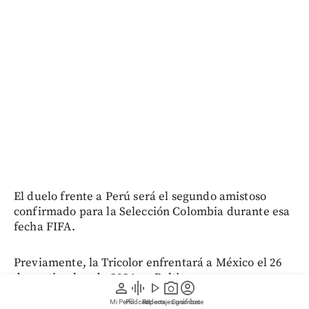
El duelo frente a Perú será el segundo amistoso
confirmado para la Selección Colombia durante esa
fecha FIFA.
Previamente, la Tricolor enfrentará a México el 26
de septiembre de 2026 en Baltimore, un
person
graphic_eq
play_arrow
photo_camera
account_circle
compromiso que también despierta expectativa por
Mi Perfil
Pódcast
Reportajes gráficos
Videos
Suscríbete
el estreno de Rafa Márquez como seleccionador del