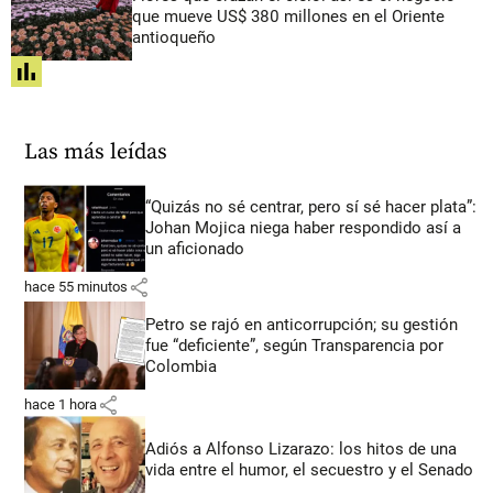
que mueve US$ 380 millones en el Oriente
antioqueño
share
Las más leídas
“Quizás no sé centrar, pero sí sé hacer plata”:
Johan Mojica niega haber respondido así a
un aficionado
share
hace 55 minutos
Petro se rajó en anticorrupción; su gestión
fue “deficiente”, según Transparencia por
Colombia
share
hace 1 hora
Adiós a Alfonso Lizarazo: los hitos de una
vida entre el humor, el secuestro y el Senado