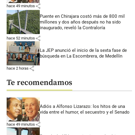
share
hace 49 minutos
Puente en Chirajara costó más de 800 mil
millones y dos años después no ha sido
inaugurado, reveló la Contraloría
share
hace 52 minutos
La JEP anunció el inicio de la sexta fase de
búsqueda en La Escombrera, de Medellín
share
hace 2 horas
Te recomendamos
Adiós a Alfonso Lizarazo: los hitos de una
vida entre el humor, el secuestro y el Senado
share
hace 49 minutos