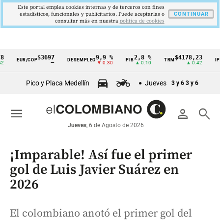
Este portal emplea cookies internas y de terceros con fines
estadísticos, funcionales y publicitarios. Puede aceptarlas o
CONTINUAR
consultar más en nuestra
politica de cookies
$3697
9,9 %
2,8 %
$4178,23
5,81
EUR/COP
DESEMPLEO
PIB
TRM
IPC
Cintillo
—
▼ 0.30
▲ 0.10
▲ 0.42
▼ 0
de
Pico y Placa Medellín
Jueves
3 y 6
3 y 6
indicadores
económicos
menu
person
search
Colombia
Jueves
, 6 de Agosto de 2026
¡Imparable! Así fue el primer
gol de Luis Javier Suárez en
2026
El colombiano anotó el primer gol del