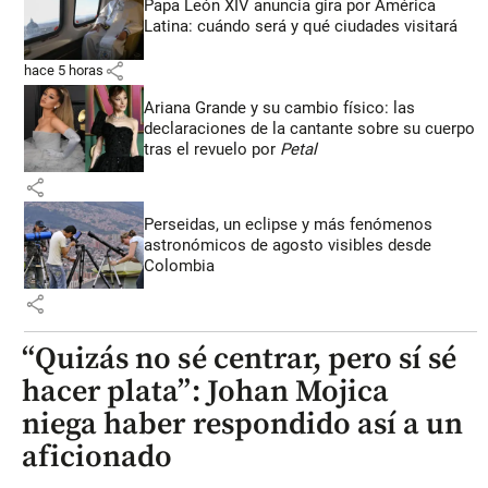
Papa León XIV anuncia gira por América
Latina: cuándo será y qué ciudades visitará
share
hace 5 horas
Ariana Grande y su cambio físico: las
declaraciones de la cantante sobre su cuerpo
tras el revuelo por
Petal
share
Perseidas, un eclipse y más fenómenos
astronómicos de agosto visibles desde
Colombia
share
“Quizás no sé centrar, pero sí sé
hacer plata”: Johan Mojica
niega haber respondido así a un
aficionado