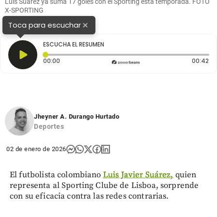
Luis Suárez ya suma 17 goles con el Sporting esta temporada. FOTO
X-SPORTING
×
Toca para escuchar
ESCUCHA EL RESUMEN
Tiempo transcurrido: 0 segundos
Du
00:00
00:42
Jheyner A. Durango Hurtado
Deportes
02 de enero de 2026
El futbolista colombiano
Luis Javier Suárez,
quien
representa al Sporting Clube de Lisboa, sorprende
con su eficacia contra las redes contrarias.