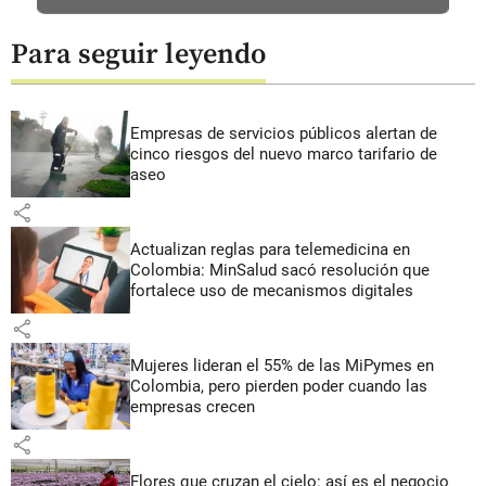
Para seguir leyendo
Empresas de servicios públicos alertan de
cinco riesgos del nuevo marco tarifario de
aseo
share
Actualizan reglas para telemedicina en
Colombia: MinSalud sacó resolución que
fortalece uso de mecanismos digitales
share
Mujeres lideran el 55% de las MiPymes en
Colombia, pero pierden poder cuando las
empresas crecen
share
Flores que cruzan el cielo: así es el negocio