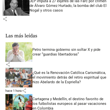
JEP imputa a 27 exjefes de las Farc por crimen
de Álvaro Gómez Hurtado, la bomba del club El
Nogal y otros casos
share
Las más leídas
Petro termina gobierno sin soltar X y pide
crear “guardias libertadoras”
share
¿Qué es la Renovación Católica Carismática,
el movimiento detrás del retiro espiritual que
hizo Abelardo de la Espriella?
share
hace 1 hora
Cartagena y Medellín, el destino favorito de
los futbolistas europeos al pasar vacaciones
en Colombia