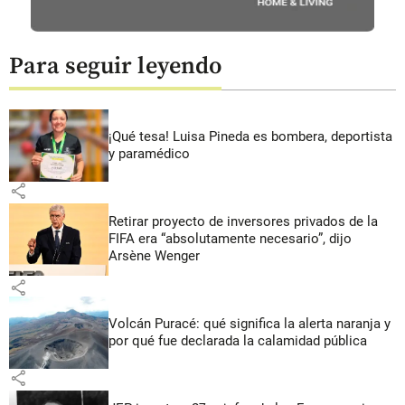
Para seguir leyendo
¡Qué tesa! Luisa Pineda es bombera, deportista
y paramédico
share
Retirar proyecto de inversores privados de la
FIFA era “absolutamente necesario”, dijo
Arsène Wenger
share
Volcán Puracé: qué significa la alerta naranja y
por qué fue declarada la calamidad pública
share