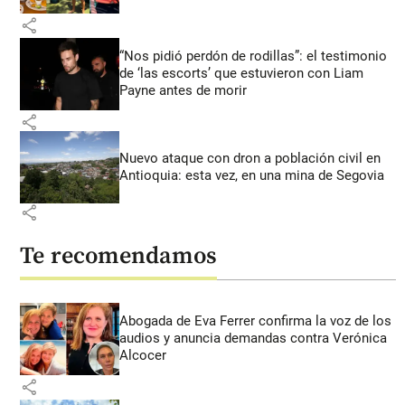
share
“Nos pidió perdón de rodillas”: el testimonio
de ‘las escorts’ que estuvieron con Liam
Payne antes de morir
share
Nuevo ataque con dron a población civil en
Antioquia: esta vez, en una mina de Segovia
share
Te recomendamos
Abogada de Eva Ferrer confirma la voz de los
audios y anuncia demandas contra Verónica
Alcocer
share