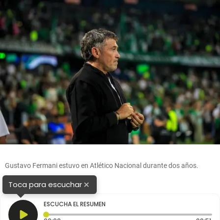
Gustavo Fermani estuvo en Atlético Nacional durante dos años.
FOTO
CAMILO SUÁREZ
×
Toca para escuchar
ESCUCHA EL RESUMEN