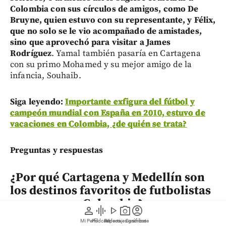
Colombia con sus círculos de amigos, como De
Bruyne, quien estuvo con su representante, y Félix,
que no solo se le vio acompañado de amistades,
sino que aprovechó para visitar a James
Rodríguez
. Yamal también pasaría en Cartagena
con su primo Mohamed y su mejor amigo de la
infancia, Souhaib.
Siga leyendo:
Importante exfigura del fútbol y
campeón mundial con España en 2010, estuvo de
vacaciones en Colombia, ¿de quién se trata?
Preguntas y respuestas
¿Por qué Cartagena y Medellín son
los destinos favoritos de futbolistas
europeos en Colombia?
person
graphic_eq
play_arrow
photo_camera
account_circle
Mi Perfil
Pódcast
Reportajes gráficos
Videos
Suscríbete