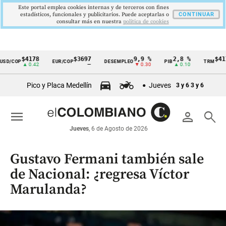
Este portal emplea cookies internas y de terceros con fines
estadísticos, funcionales y publicitarios. Puede aceptarlas o
CONTINUAR
consultar más en nuestra
politica de cookies
$4178
$3697
9,9 %
2,8 %
$4178,23
P
EUR/COP
DESEMPLEO
PIB
TRM
Cintillo
▲ 0.42
—
▼ 0.30
▲ 0.10
▲ 0.42
de
Pico y Placa Medellín
Jueves
3 y 6
3 y 6
indicadores
económicos
menu
person
search
Colombia
Jueves
, 6 de Agosto de 2026
Gustavo Fermani también sale
de Nacional: ¿regresa Víctor
Marulanda?