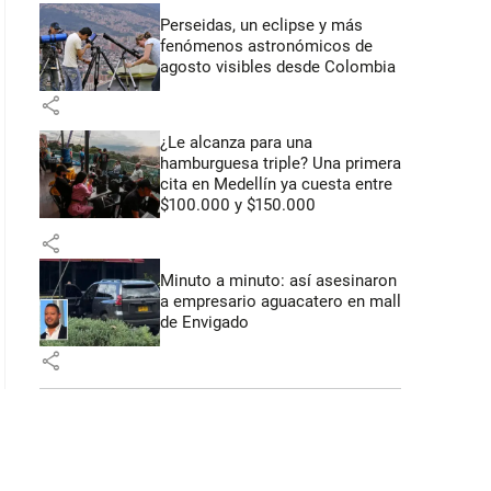
Perseidas, un eclipse y más
fenómenos astronómicos de
: 40 segundos
agosto visibles desde Colombia
share
¿Le alcanza para una
hamburguesa triple? Una primera
cita en Medellín ya cuesta entre
$100.000 y $150.000
share
Minuto a minuto: así asesinaron
a empresario aguacatero en mall
de Envigado
share