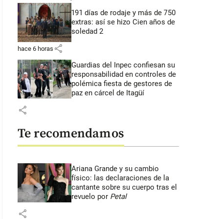
191 días de rodaje y más de 750
extras: así se hizo Cien años de
soledad 2
share
hace 6 horas
Guardias del Inpec confiesan su
responsabilidad en controles de
polémica fiesta de gestores de
paz en cárcel de Itagüí
share
Te recomendamos
Ariana Grande y su cambio
físico: las declaraciones de la
rentino dio un discurso tras ganar las elecciones a la presidencial del Re
cantante sobre su cuerpo tras el
rid
revuelo por
Petal
share