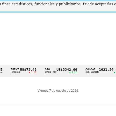
 fines estadísticos, funcionales y publicitarios. Puede aceptarlas
US$73,48
US$3342,60
1621,34 pts
BRENT
ORO
COLCAP
Petróleo
Onza Troy
Índ. Bursátil
▼ 1.12
▲ 8.20
▲ 0.67
Viernes
, 7 de Agosto de 2026