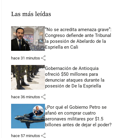
Las más leídas
“No se acredita amenaza grave”:
Congreso defiende ante Tribunal
la posesión de Abelardo de la
Espriella en Cali
share
hace 31 minutos
Gobernación de Antioquia
ofreció $50 millones para
denunciar ataques durante la
posesión de De la Espriella
share
hace 36 minutos
¿Por qué el Gobierno Petro se
afanó en comprar cuatro
aeronaves militares por $1.5
billones antes de dejar el poder?
share
hace 57 minutos