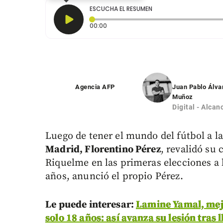
ESCUCHA EL RESUMEN
Tiempo transcurrido: 0 segundos
00:00
Agencia AFP
Juan Pablo Álva
Muñoz
Digital - Alcan
Luego de tener el mundo del fútbol a la
Madrid, Florentino Pérez
, revalidó su 
Riquelme en las primeras elecciones a 
años, anunció el propio Pérez.
Le puede interesar:
Lamine Yamal, mej
solo 18 años: así avanza su lesión tras