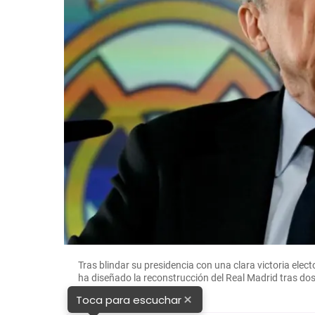
Real
Tras blindar su presidencia con una clara victoria elec
ha diseñado la reconstrucción del Real Madrid tras do
×
Toca para escuchar