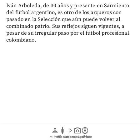
Iván Arboleda, de 30 años y presente en Sarmiento
del fútbol argentino, es otro de los arqueros con
pasado en la Selección que aún puede volver al
combinado patrio. Sus reflejos siguen vigentes, a
pesar de su irregular paso por el fútbol profesional
colombiano.
person
graphic_eq
play_arrow
photo_camera
account_circle
Mi Perfil
Pódcast
Reportajes gráficos
Videos
Suscríbete