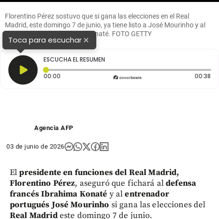
Florentino Pérez sostuvo que si gana las elecciones en el Real
Madrid, este domingo 7 de junio, ya tiene listo a José Mourinho y al
defensor francés Ibrahima Konaté. FOTO GETTY
×
Toca para escuchar
ESCUCHA EL RESUMEN
Tiempo transcurrido: 0 segundos
Du
00:00
00:38
Agencia AFP
03 de junio de 2026
El
presidente en funciones del Real Madrid,
Florentino Pérez
, aseguró que fichará al
defensa
francés Ibrahima Konaté
y al
entrenador
portugués José Mourinho
si gana las elecciones del
Real Madrid
este domingo 7 de junio.