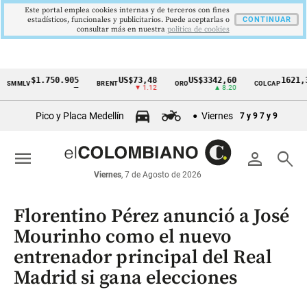
Este portal emplea cookies internas y de terceros con fines
estadísticos, funcionales y publicitarios. Puede aceptarlas o
CONTINUAR
consultar más en nuestra
politica de cookies
$1.750.905
US$73,48
US$3342,60
1621,34 pt
LV
BRENT
ORO
COLCAP
Cintillo
—
▼ 1.12
▲ 8.20
▲ 0.6
de
Pico y Placa Medellín
Viernes
7 y 9
7 y 9
indicadores
económicos
menu
person
search
Colombia
Viernes
, 7 de Agosto de 2026
Florentino Pérez anunció a José
Mourinho como el nuevo
entrenador principal del Real
Madrid si gana elecciones