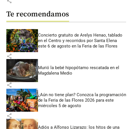
share
Te recomendamos
Concierto gratuito de Arelys Henao, tablado
en el Centro y recorridos por Santa Elena
este 6 de agosto en la Feria de las Flores
share
Murió la bebé hipopótamo rescatada en el
Magdalena Medio
share
¿Aún no tiene plan? Conozca la programación
de la Feria de las Flores 2026 para este
miércoles 5 de agosto
share
Adiós a Alfonso Lizarazo: los hitos de una