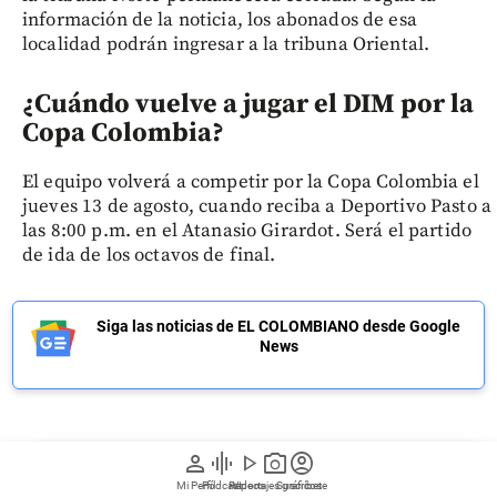
información de la noticia, los abonados de esa
localidad podrán ingresar a la tribuna Oriental.
¿Cuándo vuelve a jugar el DIM por la
Copa Colombia?
El equipo volverá a competir por la Copa Colombia el
jueves 13 de agosto, cuando reciba a Deportivo Pasto a
las 8:00 p.m. en el Atanasio Girardot. Será el partido
de ida de los octavos de final.
Siga las noticias de EL COLOMBIANO desde Google
News
person
graphic_eq
play_arrow
photo_camera
account_circle
Regístrate a nuestro newsletter
Mi Perfil
Pódcast
Reportajes gráficos
Videos
Suscríbete