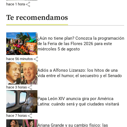
share
hace 1 hora
Te recomendamos
¿Aún no tiene plan? Conozca la programación
de la Feria de las Flores 2026 para este
miércoles 5 de agosto
share
hace 56 minutos
Adiós a Alfonso Lizarazo: los hitos de una
vida entre el humor, el secuestro y el Senado
share
hace 3 horas
Papa León XIV anuncia gira por América
Latina: cuándo será y qué ciudades visitará
share
hace 7 horas
Ariana Grande y su cambio físico: las