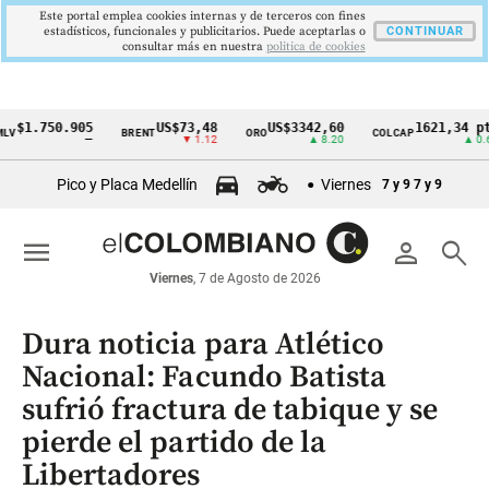
Este portal emplea cookies internas y de terceros con fines
estadísticos, funcionales y publicitarios. Puede aceptarlas o
CONTINUAR
consultar más en nuestra
politica de cookies
.750.905
US$73,48
US$3342,60
1621,34 pts
BRENT
ORO
COLCAP
Cintillo
—
▼ 1.12
▲ 8.20
▲ 0.67
de
Pico y Placa Medellín
Viernes
7 y 9
7 y 9
indicadores
económicos
menu
person
search
Colombia
Viernes
, 7 de Agosto de 2026
Dura noticia para Atlético
Nacional: Facundo Batista
sufrió fractura de tabique y se
pierde el partido de la
Libertadores