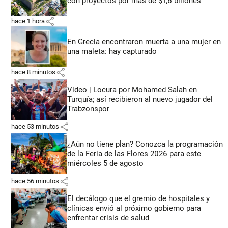
con proyectos por más de $1,6 billones
share
hace 1 hora
En Grecia encontraron muerta a una mujer en
una maleta: hay capturado
share
hace 8 minutos
Video | Locura por Mohamed Salah en
Turquía; así recibieron al nuevo jugador del
Trabzonspor
share
hace 53 minutos
¿Aún no tiene plan? Conozca la programación
de la Feria de las Flores 2026 para este
miércoles 5 de agosto
share
hace 56 minutos
El decálogo que el gremio de hospitales y
clínicas envió al próximo gobierno para
enfrentar crisis de salud