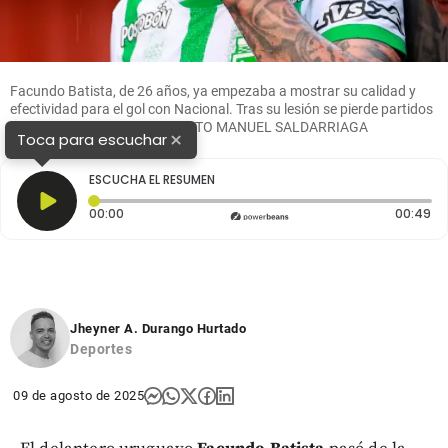
Facundo Batista, de 26 años, ya empezaba a mostrar su calidad y
efectividad para el gol con Nacional. Tras su lesión se pierde partidos
importantes con Nacional. FOTO MANUEL SALDARRIAGA
×
Toca para escuchar
ESCUCHA EL RESUMEN
Tiempo transcurrido: 0 segundos
Du
00:00
00:49
Jheyner A. Durango Hurtado
Deportes
09 de agosto de 2025