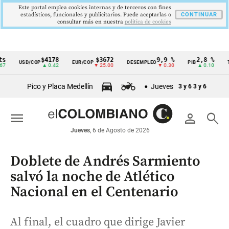
Este portal emplea cookies internas y de terceros con fines
estadísticos, funcionales y publicitarios. Puede aceptarlas o
CONTINUAR
consultar más en nuestra
politica de cookies
$4178
$3672
9,9 %
2,8 %
$
USD/COP
EUR/COP
DESEMPLEO
PIB
TRM
Cintillo
▲ 0.42
▼ 25.00
▼ 0.30
▲ 0.10
de
Pico y Placa Medellín
Jueves
3 y 6
3 y 6
indicadores
económicos
menu
person
search
Colombia
Jueves
, 6 de Agosto de 2026
Doblete de Andrés Sarmiento
salvó la noche de Atlético
Nacional en el Centenario
Al final, el cuadro que dirige Javier