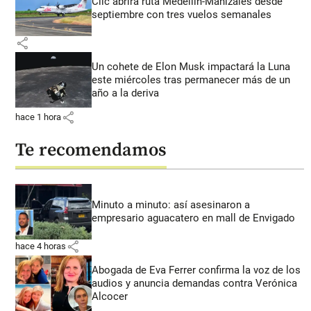
Clic abrirá ruta Medellín-Manizales desde
septiembre con tres vuelos semanales
share
Un cohete de Elon Musk impactará la Luna
este miércoles tras permanecer más de un
año a la deriva
share
hace 1 hora
Te recomendamos
Minuto a minuto: así asesinaron a
empresario aguacatero en mall de Envigado
share
hace 4 horas
Abogada de Eva Ferrer confirma la voz de los
audios y anuncia demandas contra Verónica
Alcocer