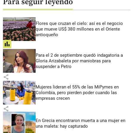
Para seguir leyendo
Flores que cruzan el cielo: así es el negocio
que mueve US$ 380 millones en el Oriente
antioqueño
share
Para el 2 de septiembre quedó indagatoria a
Gloria Arizabaleta por maniobras para
suspender a Petro
share
Mujeres lideran el 55% de las MiPymes en
Colombia, pero pierden poder cuando las
empresas crecen
share
En Grecia encontraron muerta a una mujer en
una maleta: hay capturado