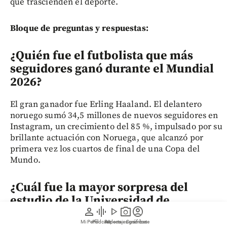
que trascienden el deporte.
Bloque de preguntas y respuestas:
¿Quién fue el futbolista que más
seguidores ganó durante el Mundial
2026?
El gran ganador fue Erling Haaland. El delantero
noruego sumó 34,5 millones de nuevos seguidores en
Instagram, un crecimiento del 85 %, impulsado por su
brillante actuación con Noruega, que alcanzó por
primera vez los cuartos de final de una Copa del
Mundo.
¿Cuál fue la mayor sorpresa del
estudio de la Universidad de
person
graphic_eq
play_arrow
photo_camera
account_circle
Navarra?
Mi Perfil
Pódcast
Reportajes gráficos
Videos
Suscríbete