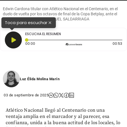
Edwin Cardona titular con Atlético Nacional en el Centenario, en el
duelo de vuelta por los octavos de final de la Copa Betplay, ante el
Deportes Quindío. FOTO MANUEL SALDARRIAGA
×
Toca para escuchar
ESCUCHA EL RESUMEN
Tiempo transcurrido: 0 segundos
Du
00:00
00:53
Luz Élida Molina Marín
03 de septiembre de 2025
Atlético Nacional llegó al Centenario con una
ventaja amplia en el marcador y al parecer, esa
confianza, unida a la buena actitud de los locales, lo