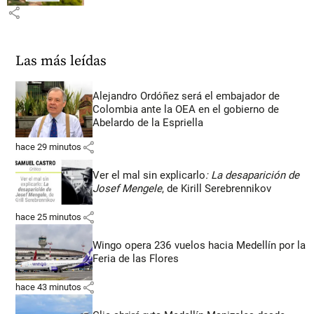
share
Las más leídas
Alejandro Ordóñez será el embajador de
Colombia ante la OEA en el gobierno de
Abelardo de la Espriella
share
hace 29 minutos
Ver el mal sin explicarlo
: La desaparición de
Josef Mengele
, de Kirill Serebrennikov
share
hace 25 minutos
Wingo opera 236 vuelos hacia Medellín por la
Feria de las Flores
share
hace 43 minutos