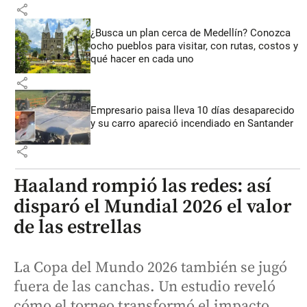
share
¿Busca un plan cerca de Medellín? Conozca
ocho pueblos para visitar, con rutas, costos y
qué hacer en cada uno
share
Empresario paisa lleva 10 días desaparecido
y su carro apareció incendiado en Santander
share
Haaland rompió las redes: así
disparó el Mundial 2026 el valor
de las estrellas
La Copa del Mundo 2026 también se jugó
fuera de las canchas. Un estudio reveló
cómo el torneo transformó el impacto