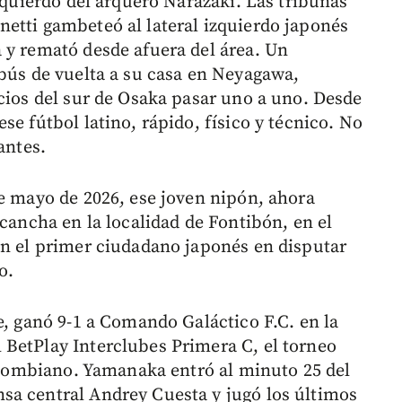
izquierdo del arquero Narazaki. Las tribunas
etti gambeteó al lateral izquierdo japonés
 y remató desde afuera del área. Un
obús de vuelta a su casa en Neyagawa,
icios del sur de Osaka pasar uno a uno. Desde
se fútbol latino, rápido, físico y técnico. No
antes.
de mayo de 2026, ese joven nipón, ahora
 cancha en la localidad de Fontibón, en el
en el primer ciudadano japonés en disputar
o.
e, ganó 9-1 a Comando Galáctico F.C. en la
BetPlay Interclubes Primera C, el torneo
colombiano. Yamanaka entró al minuto 25 del
sa central Andrey Cuesta y jugó los últimos