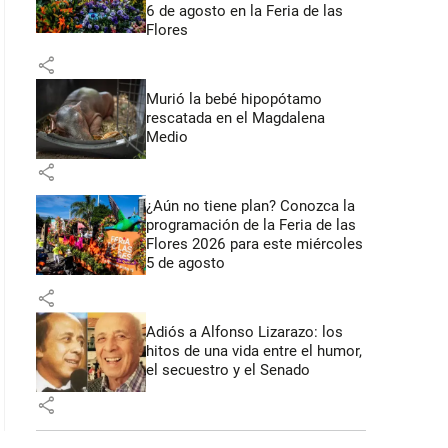
6 de agosto en la Feria de las
Flores
: 54 segundos
share
Murió la bebé hipopótamo
rescatada en el Magdalena
Medio
share
¿Aún no tiene plan? Conozca la
programación de la Feria de las
Flores 2026 para este miércoles
5 de agosto
share
Adiós a Alfonso Lizarazo: los
hitos de una vida entre el humor,
el secuestro y el Senado
share