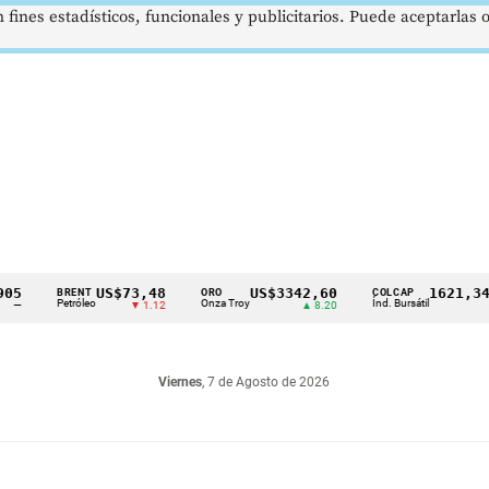
 fines estadísticos, funcionales y publicitarios. Puede aceptarlas
US$73,48
US$3342,60
1621,34 pts
BRENT
ORO
COLCAP
Petróleo
Onza Troy
Índ. Bursátil
▼ 1.12
▲ 8.20
▲ 0.67
Viernes
, 7 de Agosto de 2026