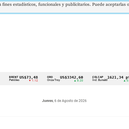
 fines estadísticos, funcionales y publicitarios. Puede aceptarlas
US$73,48
US$3342,60
1621,34 pts
RENT
ORO
COLCAP
etróleo
Onza Troy
Índ. Bursátil
▼ 1.12
▲ 8.20
▲ 0.67
Jueves
, 6 de Agosto de 2026