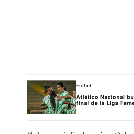
Fútbol
Atlético Nacional bu
final de la Liga Fem