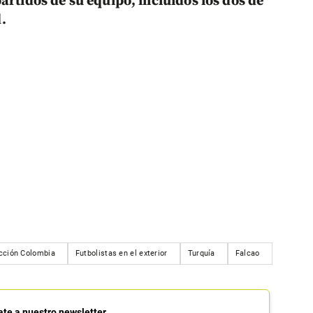
artidos de su equipo, incluidos los dos de
.
cción Colombia
Futbolistas en el exterior
Turquía
Falcao
ate a nuestro newsletter