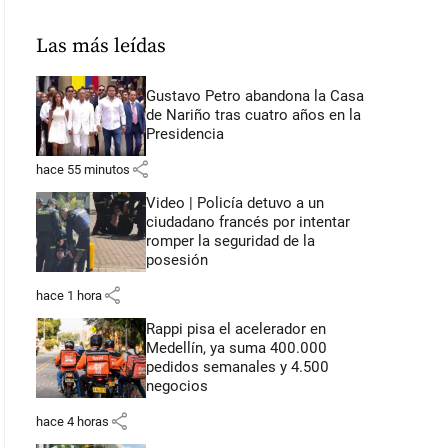
Las más leídas
Gustavo Petro abandona la Casa
de Nariño tras cuatro años en la
Presidencia
share
hace 55 minutos
Video | Policía detuvo a un
ciudadano francés por intentar
romper la seguridad de la
posesión
share
hace 1 hora
Rappi pisa el acelerador en
Medellín, ya suma 400.000
pedidos semanales y 4.500
negocios
share
hace 4 horas