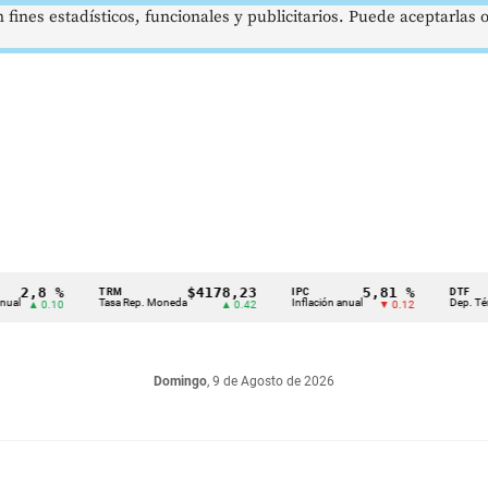
 fines estadísticos, funcionales y publicitarios. Puede aceptarlas
 %
$4178,23
5,81 %
TRM
IPC
DTF
Tasa Rep. Moneda
Inflación anual
Dep. Término Fijo
10
▲ 0.42
▼ 0.12
Domingo
, 9 de Agosto de 2026