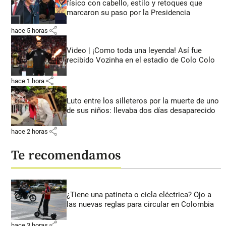
físico con cabello, estilo y retoques que
marcaron su paso por la Presidencia
share
hace 5 horas
Video | ¡Como toda una leyenda! Así fue
recibido Vozinha en el estadio de Colo Colo
share
hace 1 hora
Luto entre los silleteros por la muerte de uno
de sus niños: llevaba dos días desaparecido
share
hace 2 horas
Te recomendamos
¿Tiene una patineta o cicla eléctrica? Ojo a
las nuevas reglas para circular en Colombia
share
hace 3 horas