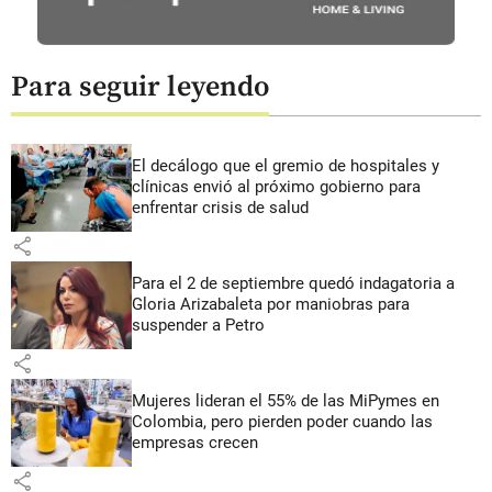
Para seguir leyendo
El decálogo que el gremio de hospitales y
clínicas envió al próximo gobierno para
enfrentar crisis de salud
share
Para el 2 de septiembre quedó indagatoria a
Gloria Arizabaleta por maniobras para
suspender a Petro
share
Mujeres lideran el 55% de las MiPymes en
Colombia, pero pierden poder cuando las
empresas crecen
share