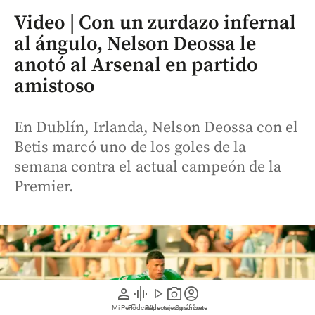
Video | Con un zurdazo infernal
al ángulo, Nelson Deossa le
anotó al Arsenal en partido
amistoso
En Dublín, Irlanda, Nelson Deossa con el
Betis marcó uno de los goles de la
semana contra el actual campeón de la
Premier.
person
graphic_eq
play_arrow
photo_camera
account_circle
Mi Perfil
Pódcast
Reportajes gráficos
Videos
Suscríbete