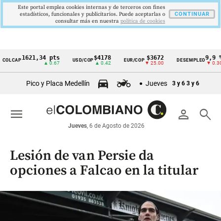
Este portal emplea cookies internas y de terceros con fines
estadísticos, funcionales y publicitarios. Puede aceptarlas o
CONTINUAR
consultar más en nuestra
politica de cookies
1621,34 pts
$4178
$3672
9,9 %
AP
USD/COP
EUR/COP
DESEMPLEO
Cintillo
▲ 0.67
▲ 0.42
▼ 25.00
▼ 0.30
de
Pico y Placa Medellín
Jueves
3 y 6
3 y 6
indicadores
económicos
menu
person
search
Colombia
Jueves
, 6 de Agosto de 2026
Lesión de van Persie da
opciones a Falcao en la titular