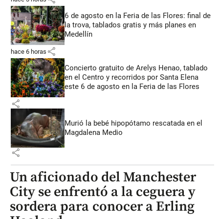
6 de agosto en la Feria de las Flores: final de
la trova, tablados gratis y más planes en
Medellín
share
hace 6 horas
Concierto gratuito de Arelys Henao, tablado
en el Centro y recorridos por Santa Elena
este 6 de agosto en la Feria de las Flores
share
Murió la bebé hipopótamo rescatada en el
Magdalena Medio
share
Un aficionado del Manchester
City se enfrentó a la ceguera y
sordera para conocer a Erling