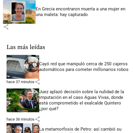
En Grecia encontraron muerta a una mujer en
una maleta: hay capturado
share
Las más leídas
Cayó red que manipuló cerca de 250 cajeros
automáticos para cometer millonarios robos
share
hace 37 minutos
Juez aplazó decisión sobre la nulidad de la
imputación en el caso Aguas Vivas, donde
está comprometido el exalcalde Quintero
¿por qué?
share
hace 36 minutos
La metamorfosis de Petro: así cambió su