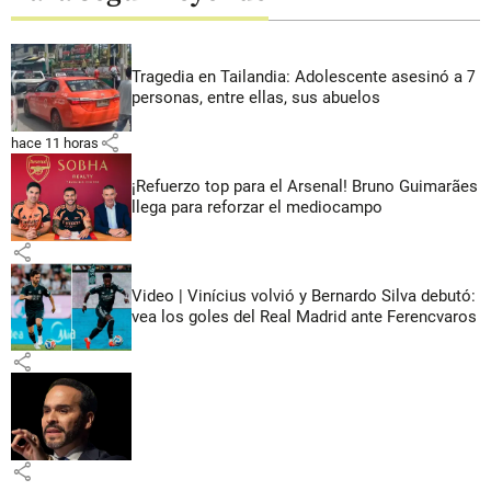
Tragedia en Tailandia: Adolescente asesinó a 7
personas, entre ellas, sus abuelos
share
hace 11 horas
¡Refuerzo top para el Arsenal! Bruno Guimarães
llega para reforzar el mediocampo
share
Video | Vinícius volvió y Bernardo Silva debutó:
vea los goles del Real Madrid ante Ferencvaros
share
share