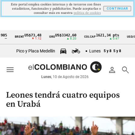
Este portal emplea cookies internas y de terceros con fines
estadísticos, funcionales y publicitarios. Puede aceptarlas o
CONTINUAR
consultar más en nuestra
politica de cookies
US$73,48
US$3342,60
1621,34 pts
$4
BRENT
ORO
COLCAP
USD/COP
Cintillo
▼ 1.12
▲ 8.20
▲ 0.67
▲ 0
de
Pico y Placa Medellín
Lunes
5 y 8
5 y 8
indicadores
económicos
menu
person
search
Colombia
Lunes
, 10 de Agosto de 2026
Leones tendrá cuatro equipos
en Urabá