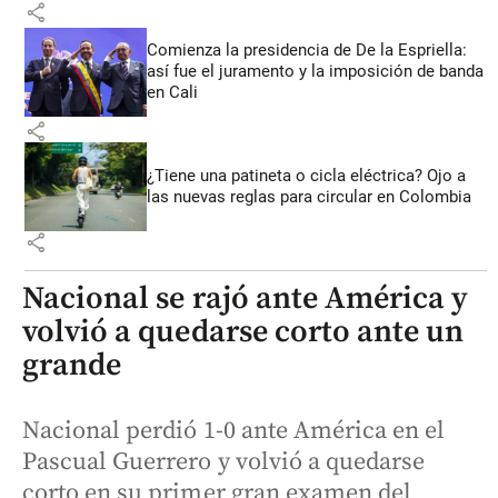
share
Comienza la presidencia de De la Espriella:
así fue el juramento y la imposición de banda
en Cali
share
¿Tiene una patineta o cicla eléctrica? Ojo a
las nuevas reglas para circular en Colombia
share
Nacional se rajó ante América y
volvió a quedarse corto ante un
grande
Nacional perdió 1-0 ante América en el
Pascual Guerrero y volvió a quedarse
corto en su primer gran examen del