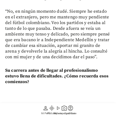
“No, en ningún momento dudé. Siempre he estado
en el extranjero, pero me mantengo muy pendiente
del fútbol colombiano. Veo los partidos y estaba al
tanto de lo que pasaba. Desde afuera se veía un
ambiente muy tenso y delicado, pero siempre pensé
que era bacano ir a Independiente Medellín y tratar
de cambiar esa situación, aportar mi granito de
arena y devolverle la alegría al hincha. Lo consulté
con mi mujer y de una decidimos dar el paso”.
Su carrera antes de llegar al profesionalismo
estuvo llena de dificultades. ¿Cómo recuerda esos
comienzos?
person
graphic_eq
play_arrow
photo_camera
account_circle
Mi Perfil
Pódcast
Reportajes gráficos
Videos
Suscríbete