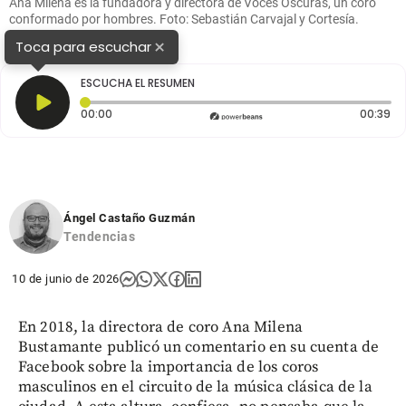
Ana Milena es la fundadora y directora de Voces Oscuras, un coro
conformado por hombres. Foto: Sebastián Carvajal y Cortesía.
×
Toca para escuchar
ESCUCHA EL RESUMEN
Tiempo transcurrido: 0 segundos
Du
00:00
00:39
Ángel Castaño Guzmán
Tendencias
10 de junio de 2026
En 2018, la directora de coro Ana Milena
Bustamante publicó un comentario en su cuenta de
Facebook sobre la importancia de los coros
masculinos en el circuito de la música clásica de la