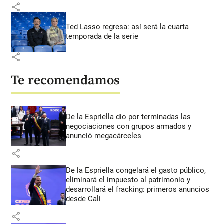
share
Ted Lasso regresa: así será la cuarta
temporada de la serie
share
Te recomendamos
De la Espriella dio por terminadas las
negociaciones con grupos armados y
anunció megacárceles
share
De la Espriella congelará el gasto público,
eliminará el impuesto al patrimonio y
desarrollará el fracking: primeros anuncios
desde Cali
share