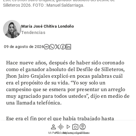
Silleteros 2026. FOTO : Manuel Saldarriaga.
María José Chitiva Londoño
Tendencias
09 de agosto de 2026
Hace nueve años, después de haber sido coronado
como el ganador absoluto del Desfile de Silleteros,
Jhon Jairo Grajales explicó en pocas palabras cuál
era el propósito de su vida. “Yo soy solo un
campesino que se esmera por presentar un arreglo
muy agraciado para todos ustedes”, dijo en medio de
una llamada telefónica.
Ese era el fin por el que había trabajado hasta
entonces y por el que continuó haciéndolo hasta este
person
graphic_eq
play_arrow
photo_camera
account_circle
domingo, cuando volvió a recibir el mayor
Mi Perfil
Pódcast
Reportajes gráficos
Videos
Suscríbete