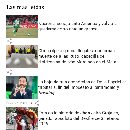
Las más leídas
Nacional se rajó ante América y volvió a
quedarse corto ante un grande
share
Otro golpe a grupos ilegales: confirman
muerte de alias Ruso, cabecilla de
disidencias de Iván Mordisco en el Meta
share
La hoja de ruta económica de De la Espriella:
tributaria, fin del impuesto al patrimonio y
fracking
share
hace 39 minutos
Esta es la historia de Jhon Jairo Grajales,
ganador absoluto del Desfile de Silleteros
2026