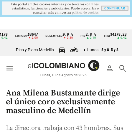
Este portal emplea cookies internas y de terceros con fines
estadísticos, funcionales y publicitarios. Puede aceptarlas o
CONTINUAR
consultar más en nuestra
politica de cookies
$3647
9,9 %
2,8 %
$4178,23
5
EUR/COP
DESEMPLEO
PIB
TRM
IPC
Cintillo
▼ 2.00
▼ 0.30
▲ 0.10
▲ 0.42
de
Pico y Placa Medellín
Lunes
5 y 8
5 y 8
indicadores
económicos
menu
person
search
Colombia
Lunes
, 10 de Agosto de 2026
Ana Milena Bustamante dirige
el único coro exclusivamente
masculino de Medellín
La directora trabaja con 43 hombres. Sus